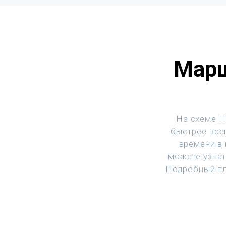
Марш
На схеме П
быстрее всег
времени в
можете узнат
Подробный пл