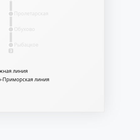
Пролетарская
Обухово
Рыбацкое
3
жная линия
о-Приморская линия