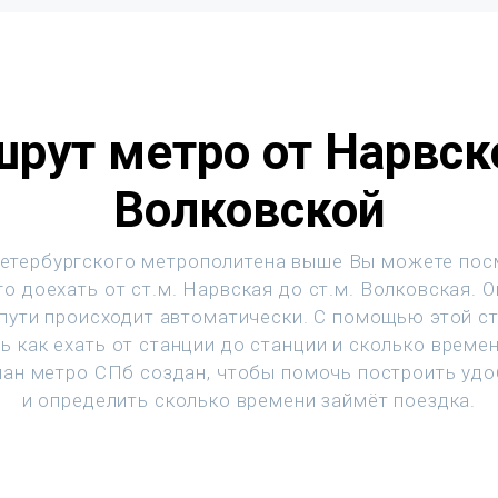
рут метро от Нарвск
Волковской
етербургского метрополитена выше Вы можете пос
о доехать от ст.м. Нарвская до ст.м. Волковская. 
 пути происходит автоматически. С помощью этой с
ь как ехать от станции до станции и сколько времен
ан метро СПб создан, чтобы помочь построить уд
и определить сколько времени займёт поездка.