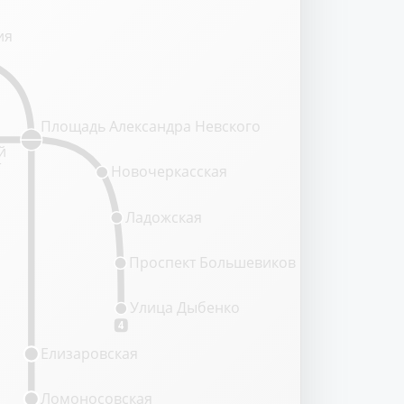
ия
Площадь Александра Невского
й
т
Новочеркасская
Ладожская
Проспект Большевиков
Улица Дыбенко
4
Елизаровская
Ломоносовская