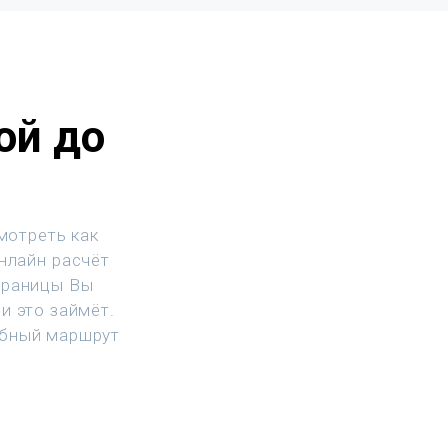
ой до
мотреть как
Онлайн расчёт
траницы Вы
и это займёт.
обный маршрут