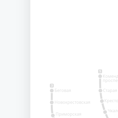
5
Коменд
проспе
3
Беговая
Старая
Крест
Новокрестовская
Чкал
Приморская