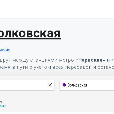
олковская
ской»
шрут между станциями метро
«Нарвская»
и
ремя в пути с учётом всех пересадок и остан
ут
САДКИ