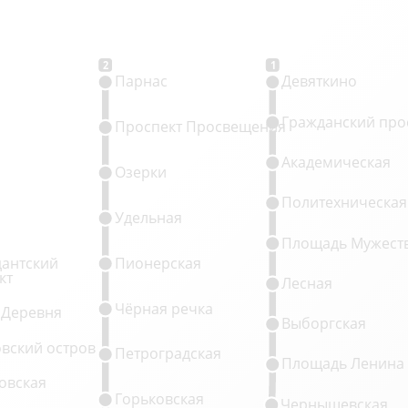
2
1
Парнас
Девяткино
Гражданский про
Проспект Просвещения
Академическая
Озерки
Политехническая
Удельная
Площадь Мужест
антский
Пионерская
кт
Лесная
Чёрная речка
 Деревня
Выборгская
овский остров
Петроградская
Площадь Ленина
овская
Горьковская
Чернышевская