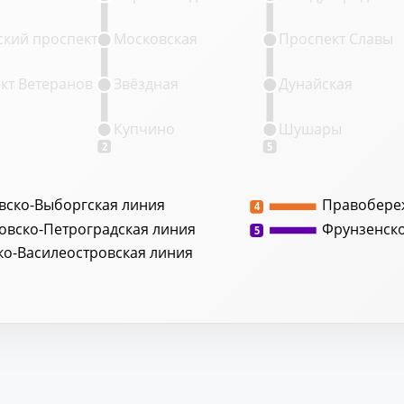
кий проспект
Московская
Проспект Славы
кт Ветеранов
Звёздная
Дунайская
Купчино
Шушары
2
5
вско-Выборгская линия
Правобере
4
овско-Петроградская линия
Фрунзенск
5
ко-Василеостровская линия