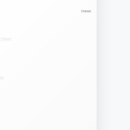
спект
ва