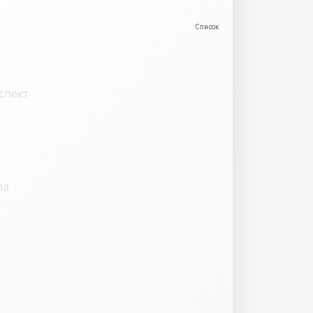
спект
ва