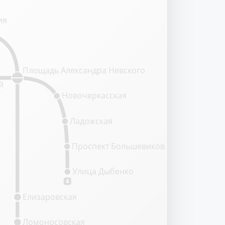
ия
Площадь Александра Невского
й
т
Новочеркасская
Ладожская
Проспект Большевиков
Улица Дыбенко
4
Елизаровская
Ломоносовская