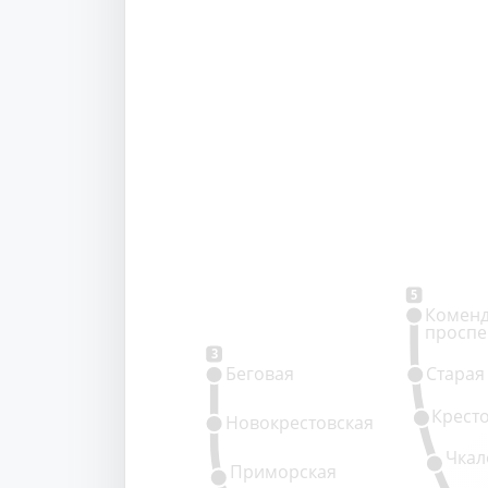
5
Коменд
проспе
3
Беговая
Старая
Крест
Новокрестовская
Чкал
Приморская