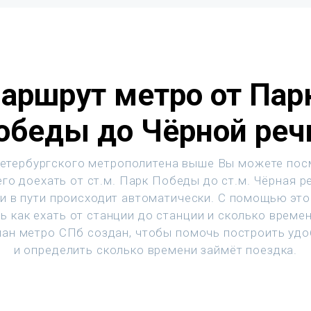
аршрут метро от Пар
обеды до Чёрной реч
етербургского метрополитена выше Вы можете пос
го доехать от ст.м. Парк Победы до ст.м. Чёрная р
и в пути происходит автоматически. С помощью эт
ь как ехать от станции до станции и сколько времен
ан метро СПб создан, чтобы помочь построить уд
и определить сколько времени займёт поездка.