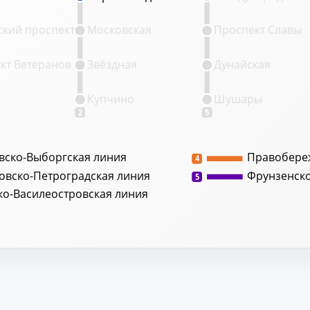
кий проспект
Московская
Проспект Славы
кт Ветеранов
Звёздная
Дунайская
Купчино
Шушары
2
5
вско-Выборгская линия
Правобере
4
овско-Петроградская линия
Фрунзенск
5
ко-Василеостровская линия