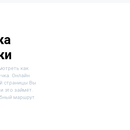
ка
ки
мотреть как
ечка. Онлайн
ой страницы Вы
и это займёт.
обный маршрут