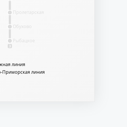
Пролетарская
Обухово
Рыбацкое
3
жная линия
о-Приморская линия