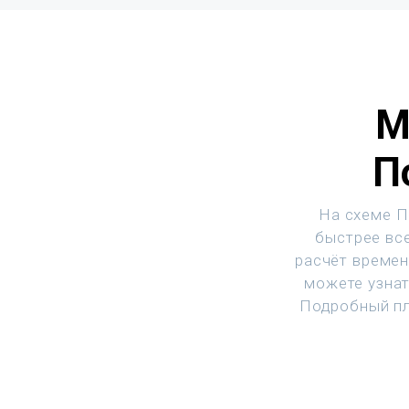
М
П
На схеме П
быстрее все
расчёт времен
можете узнат
Подробный пл