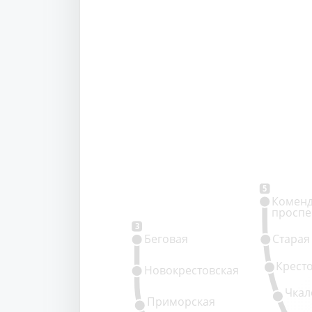
5
Коменд
проспе
3
Беговая
Старая
Крест
Новокрестовская
Чкал
Приморская