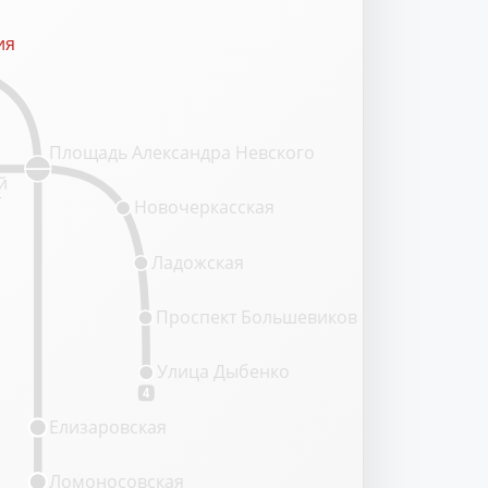
ия
ия
Площадь Александра Невского
й
т
Новочеркасская
Ладожская
Проспект Большевиков
Улица Дыбенко
4
Елизаровская
Ломоносовская