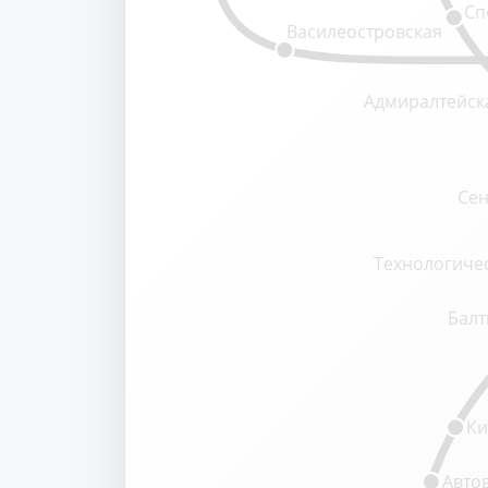
Сп
Василеостровская
Адмиралтейск
Сен
Технологичес
Балт
Ки
Авто