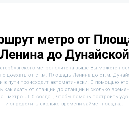
ршрут метро от Площ
Ленина до Дунайско
етербургского метрополитена выше Вы можете пос
го доехать от ст.м. Площадь Ленина до ст.м. Дунай
и в пути происходит автоматически. С помощью эт
ь как ехать от станции до станции и сколько времен
ан метро СПб создан, чтобы помочь построить уд
и определить сколько времени займёт поездка.