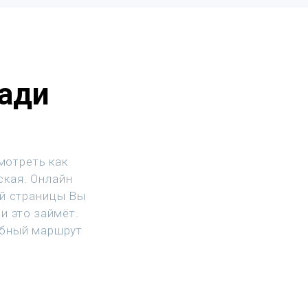
ади
й
мотреть как
ская. Онлайн
ой страницы Вы
и это займёт.
обный маршрут