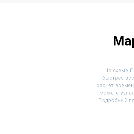
Ма
На схеме П
быстрее все
расчёт времен
можете узнат
Подробный пл