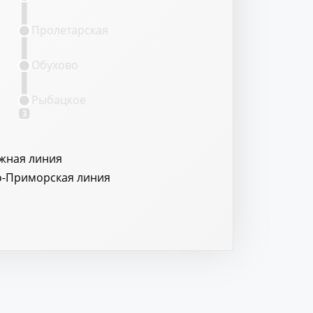
Пролетарская
Обухово
Рыбацкое
3
жная линия
о-Приморская линия