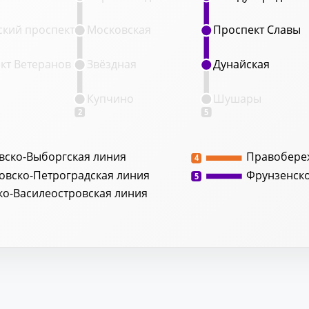
кий проспект
Московская
Проспект Славы
Проспект Славы
кт Ветеранов
Звёздная
Дунайская
Дунайская
Купчино
Шушары
2
5
вско-Выборгская линия
Правобере
4
овско-Петроградская линия
Фрунзенск
5
ко-Василеостровская линия