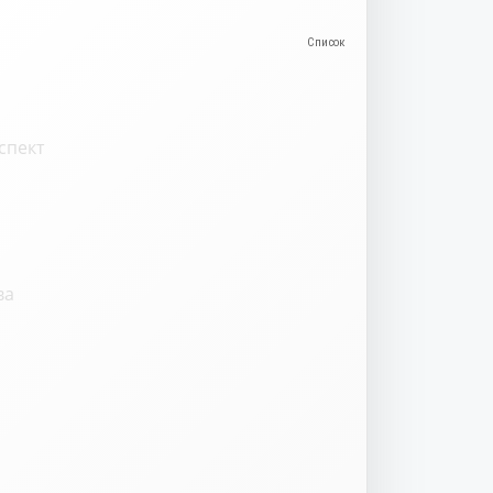
спект
ва