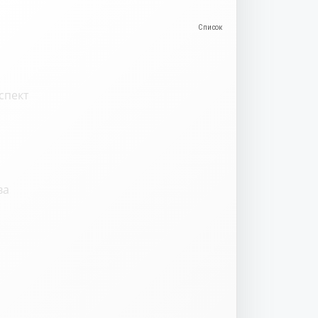
спект
ва