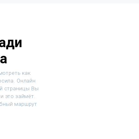
ади
а
мотреть как
осила. Онлайн
ой страницы Вы
и это займёт.
обный маршрут