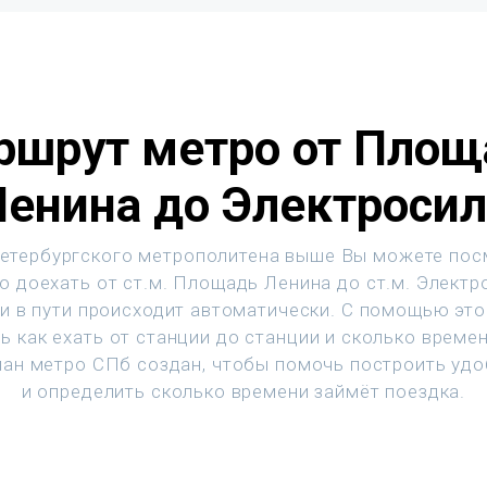
ршрут метро от Площ
Ленина до Электросил
етербургского метрополитена выше Вы можете пос
о доехать от ст.м. Площадь Ленина до ст.м. Электр
и в пути происходит автоматически. С помощью эт
ь как ехать от станции до станции и сколько времен
ан метро СПб создан, чтобы помочь построить уд
и определить сколько времени займёт поездка.