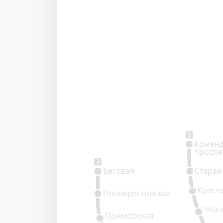
5
Коменд
проспе
3
Беговая
Старая
Крест
Новокрестовская
Чкал
Приморская