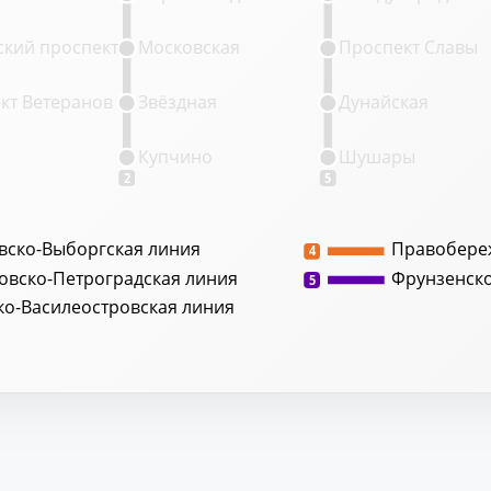
кий проспект
Московская
Проспект Славы
кт Ветеранов
Звёздная
Дунайская
Купчино
Шушары
2
5
вско-Выборгская линия
Правобере
4
овско-Петроградская линия
Фрунзенск
5
ко-Василеостровская линия