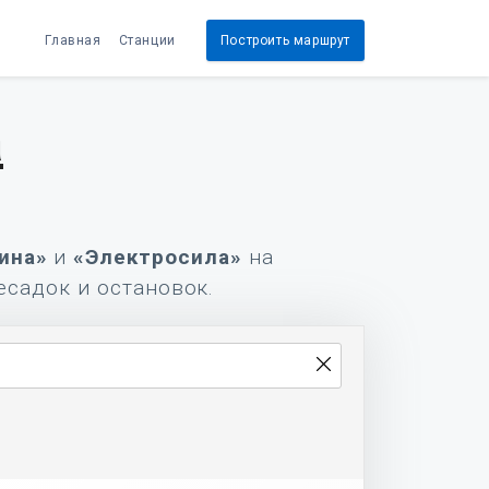
Главная
Станции
Построить маршрут
а
ина»
и
«Электросила»
на
есадок и остановок.