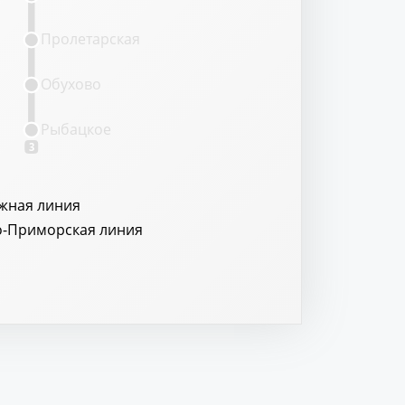
Пролетарская
Обухово
Рыбацкое
3
жная линия
о-Приморская линия