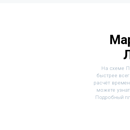
Ма
На схеме П
быстрее всег
расчёт времен
можете узнат
Подробный пл