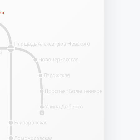
ия
ия
Площадь Александра Невского
й
т
Новочеркасская
Ладожская
Проспект Большевиков
Улица Дыбенко
4
Елизаровская
Ломоносовская