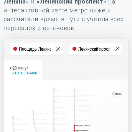
Ленина»
и
«Ленинский проспект»
на
интерактивной карте метро ниже и
рассчитали время в пути с учётом всех
пересадок и остановок.
≈ 28 минут
БЕЗ ПЕРЕСАДОК
2
1
Парнас
Девяткино
Гражданский проспект
Проспект Просвещения
Академическая
Озерки
Политехническая
Удельная
Площадь Мужества
5
Комендантский
Пионерская
проспект
Лесная
3
Чёрная речка
Беговая
Старая Деревня
Выборгская
Крестовский остров
Новокрестовская
Петроградская
Площадь Ленина
Площадь Ленина
Чкаловская
Приморская
Горьковская
Чернышевская
Чернышевская