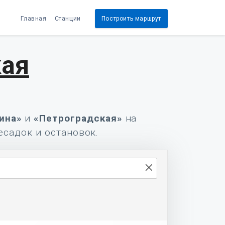
Главная
Станции
Построить маршрут
кая
ина»
и
«Петроградская»
на
есадок и остановок.