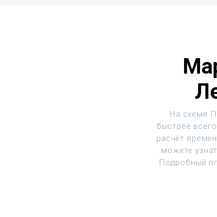
Ма
Л
На схеме П
быстрее всего
расчёт времен
можете узнат
Подробный пл