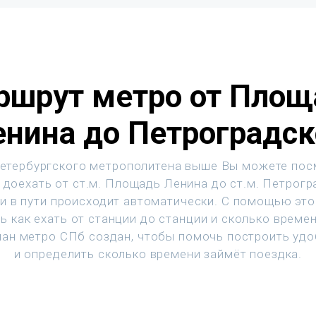
ршрут метро от Площ
енина до Петроградск
етербургского метрополитена выше Вы можете пос
 доехать от ст.м. Площадь Ленина до ст.м. Петрогр
и в пути происходит автоматически. С помощью эт
ь как ехать от станции до станции и сколько времен
ан метро СПб создан, чтобы помочь построить уд
и определить сколько времени займёт поездка.