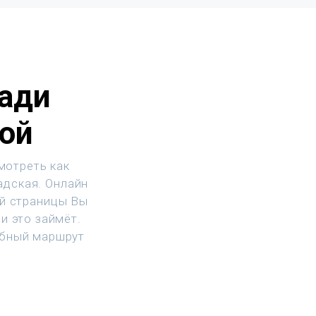
ади
ой
мотреть как
адская. Онлайн
ой страницы Вы
и это займёт.
обный маршрут