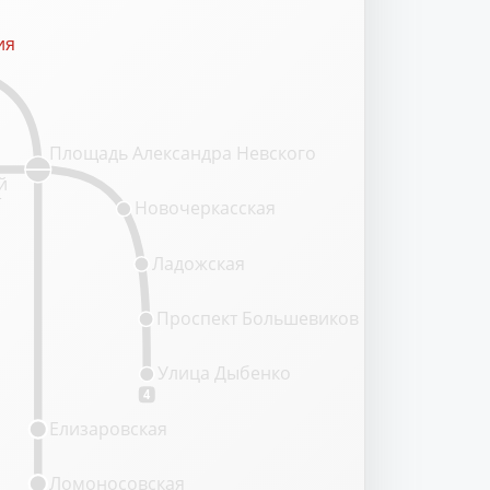
ия
ия
Площадь Александра Невского
й
т
Новочеркасская
Ладожская
Проспект Большевиков
Улица Дыбенко
4
Елизаровская
Ломоносовская