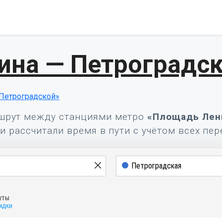
ина — Петроградс
Петроградской»
шрут между станциями метро
«Площадь Лен
и рассчитали время в пути с учётом всех пер
уты
САДКИ