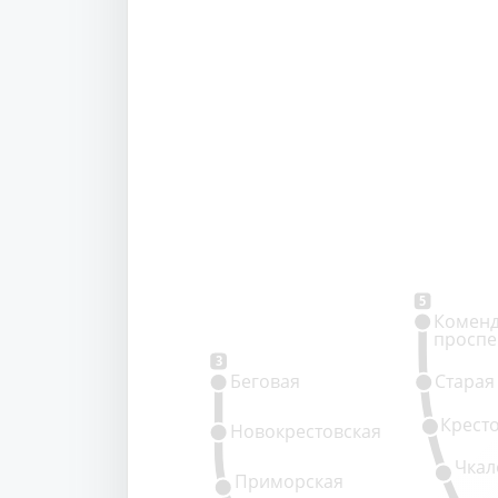
5
Коменд
проспе
3
Беговая
Старая
Крест
Новокрестовская
Чкал
Приморская