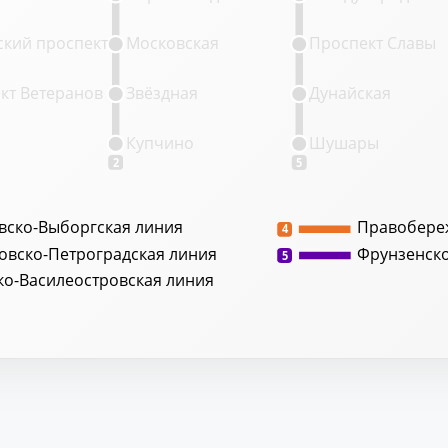
кий проспект
Московская
Проспект Славы
кт Ветеранов
Звёздная
Дунайская
Купчино
Шушары
2
5
вско-Выборгская линия
Правобере
4
овско-Петроградская линия
Фрунзенск
5
ко-Василеостровская линия