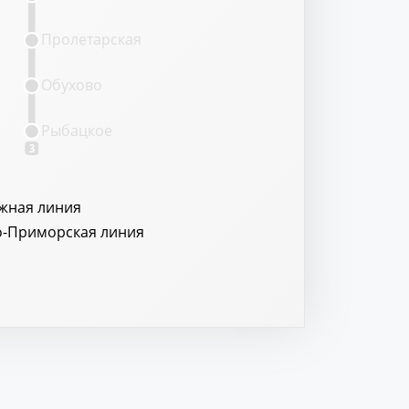
Пролетарская
Обухово
Рыбацкое
3
жная линия
о-Приморская линия