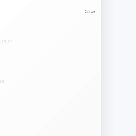
спект
ва