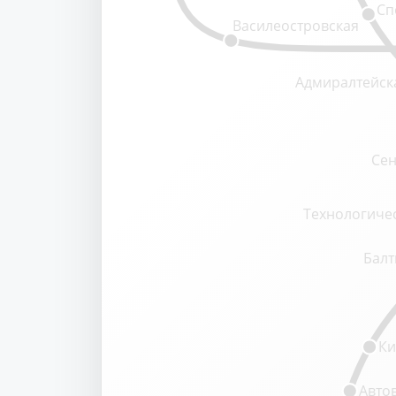
Сп
Василеостровская
Адмиралтейск
Сен
Технологичес
Балт
Ки
Авто