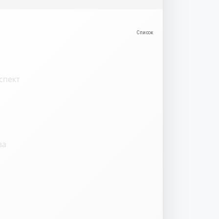
спект
ва