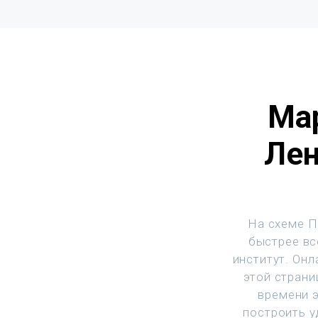
Ма
Лен
На схеме П
быстрее вс
институт. Он
этой страни
времени 
построить у