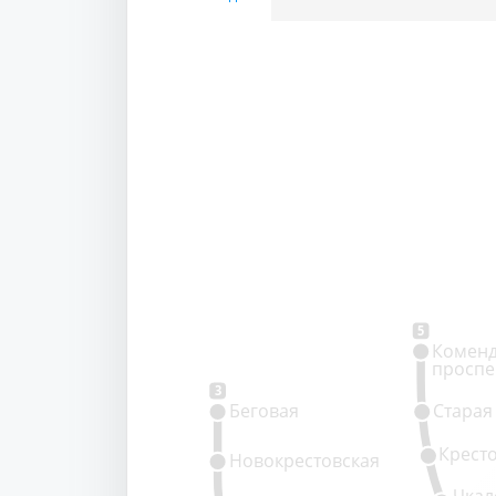
5
Коменд
проспе
3
Беговая
Старая
Крест
Новокрестовская