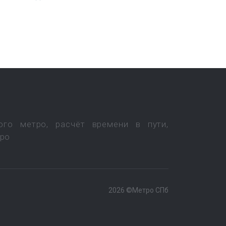
ого метро, расчёт времени в пути,
тро
2026 ©Метро СПб