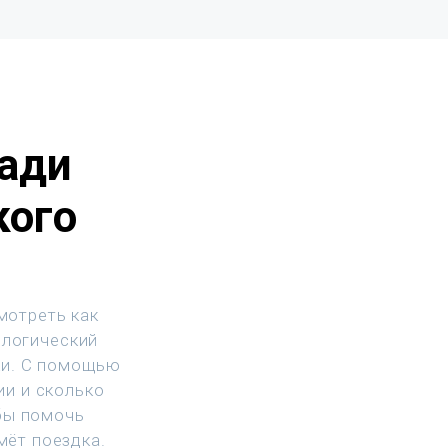
ади
кого
мотреть как
ологический
ки. С помощью
ии и сколько
бы помочь
мёт поездка.