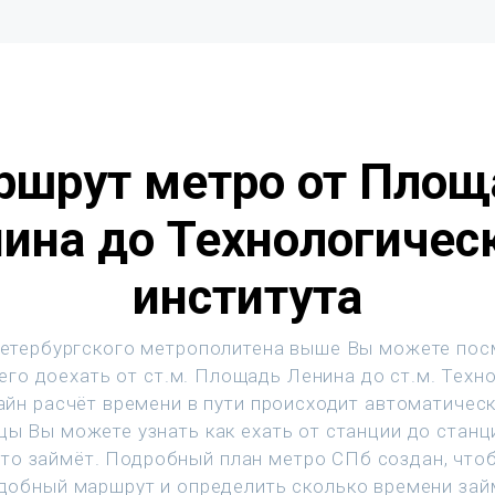
ршрут метро от Площ
ина до Технологичес
института
етербургского метрополитена выше Вы можете пос
его доехать от ст.м. Площадь Ленина до ст.м. Техн
лайн расчёт времени в пути происходит автоматичес
цы Вы можете узнать как ехать от станции до станц
это займёт. Подробный план метро СПб создан, что
добный маршрут и определить сколько времени зай