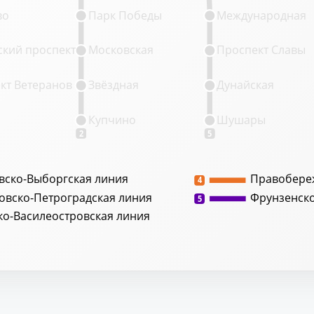
во
Парк Победы
Международная
кий проспект
Московская
Проспект Славы
кт Ветеранов
Звёздная
Дунайская
Купчино
Шушары
2
5
вско-Выборгская линия
Правобере
4
овско-Петроградская линия
Фрунзенск
5
ко-Василеостровская линия