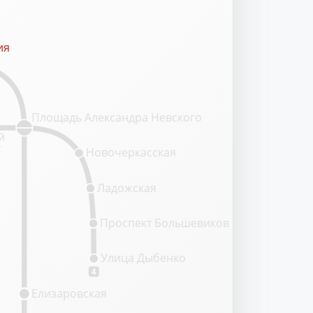
ия
ия
Площадь Александра Невского
й
т
Новочеркасская
Ладожская
Проспект Большевиков
Улица Дыбенко
4
Елизаровская