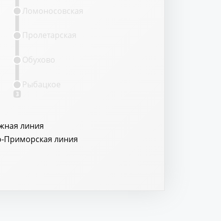
Ломоносовская
Пролетарская
Обухово
Рыбацкое
3
жная линия
о-Приморская линия