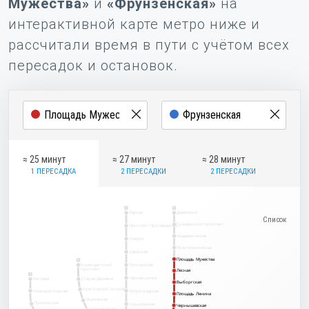
Мужества»
и
«Фрунзенская»
на
интерактивной карте метро ниже и
рассчитали время в пути с учётом всех
пересадок и остановок.
≈ 25 минут
≈ 27 минут
≈ 28 минут
1 ПЕРЕСАДКА
2 ПЕРЕСАДКИ
2 ПЕРЕСАДКИ
2
1
Парнас
Девяткино
Гражданский проспект
Проспект Просвещения
Академическая
Озерки
Политехническая
Удельная
Площадь Мужества
Площадь Мужества
5
Комендантский
Пионерская
проспект
Лесная
Лесная
3
Чёрная речка
Беговая
Старая Деревня
Выборгская
Выборгская
Крестовский остров
Новокрестовская
Петроградская
Площадь Ленина
Площадь Ленина
Чкаловская
Приморская
Горьковская
Чернышевская
Чернышевская