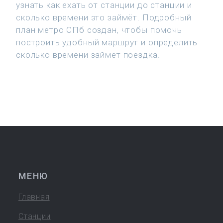
узнать как ехать от станции до станции и
сколько времени это займёт. Подробный
план метро СПб создан, чтобы помочь
построить удобный маршрут и определить
сколько времени займёт поездка.
МЕНЮ
Главная
Станции