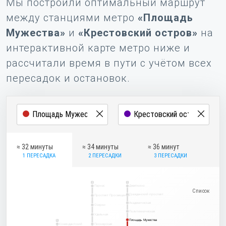
Мы построили оптимальный маршрут
между станциями метро
«Площадь
Мужества»
и
«Крестовский остров»
на
интерактивной карте метро ниже и
рассчитали время в пути с учётом всех
пересадок и остановок.
≈ 32 минуты
≈ 34 минуты
≈ 36 минут
1 ПЕРЕСАДКА
2 ПЕРЕСАДКИ
3 ПЕРЕСАДКИ
2
1
Парнас
Девяткино
Гражданский проспект
Проспект Просвещения
Академическая
Озерки
Политехническая
Удельная
Площадь Мужества
Площадь Мужества
5
Комендантский
Пионерская