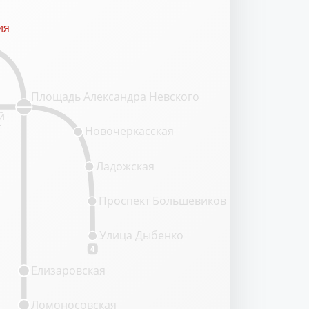
ия
ия
Площадь Александра Невского
й
т
Новочеркасская
Ладожская
Проспект Большевиков
Улица Дыбенко
4
Елизаровская
Ломоносовская