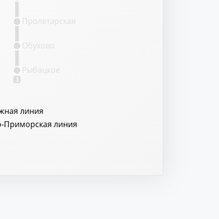
Пролетарская
Обухово
Рыбацкое
3
жная линия
о-Приморская линия