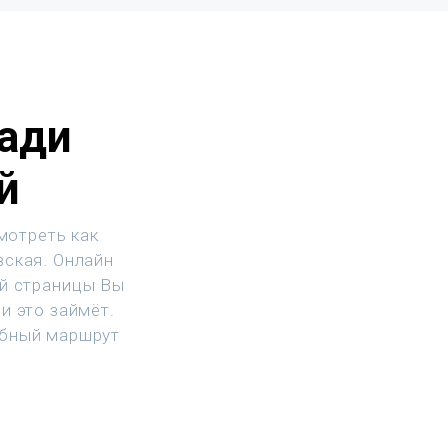
ади
й
мотреть как
вская. Онлайн
ой страницы Вы
и это займёт.
обный маршрут