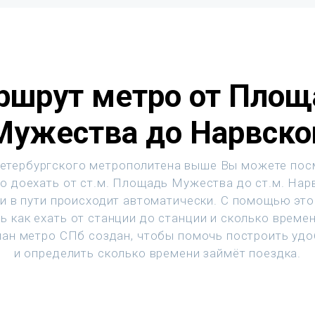
ршрут метро от Площ
Мужества до Нарвско
етербургского метрополитена выше Вы можете пос
о доехать от ст.м. Площадь Мужества до ст.м. Нар
и в пути происходит автоматически. С помощью эт
ь как ехать от станции до станции и сколько времен
ан метро СПб создан, чтобы помочь построить уд
и определить сколько времени займёт поездка.