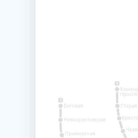
5
Коменд
проспе
3
Беговая
Старая
Крест
Новокрестовская
Чкал
Приморская