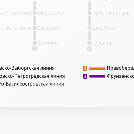
кий проспект
Московская
Проспект Славы
кт Ветеранов
Звёздная
Дунайская
Купчино
Шушары
2
5
вско-Выборгская линия
Правобере
4
овско-Петроградская линия
Фрунзенск
5
ко-Василеостровская линия