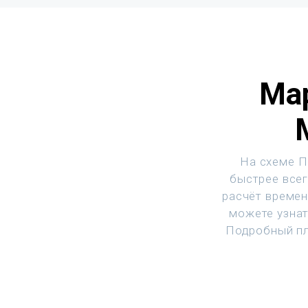
Ма
На схеме П
быстрее всег
расчёт времен
можете узнат
Подробный пл