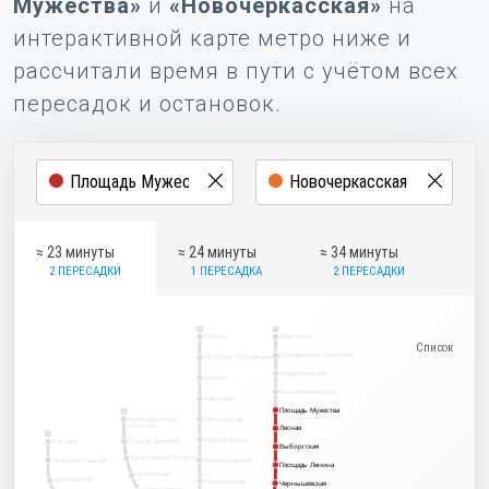
Мужества»
и
«Новочеркасская»
на
интерактивной карте метро ниже и
рассчитали время в пути с учётом всех
пересадок и остановок.
≈ 23 минуты
≈ 24 минуты
≈ 34 минуты
2 ПЕРЕСАДКИ
1 ПЕРЕСАДКА
2 ПЕРЕСАДКИ
2
1
Парнас
Девяткино
Гражданский проспект
Проспект Просвещения
Академическая
Озерки
Политехническая
Удельная
Площадь Мужества
Площадь Мужества
5
Комендантский
Пионерская
проспект
Лесная
Лесная
3
Чёрная речка
Беговая
Старая Деревня
Выборгская
Выборгская
Крестовский остров
Новокрестовская
Петроградская
Площадь Ленина
Площадь Ленина
Чкаловская
Приморская
Горьковская
Чернышевская
Чернышевская