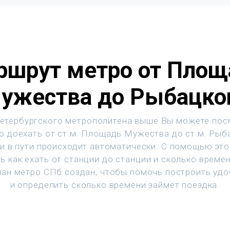
ршрут метро от Площ
ужества до Рыбацко
етербургского метрополитена выше Вы можете пос
о доехать от ст.м. Площадь Мужества до ст.м. Рыб
и в пути происходит автоматически. С помощью эт
ь как ехать от станции до станции и сколько времен
ан метро СПб создан, чтобы помочь построить уд
и определить сколько времени займёт поездка.