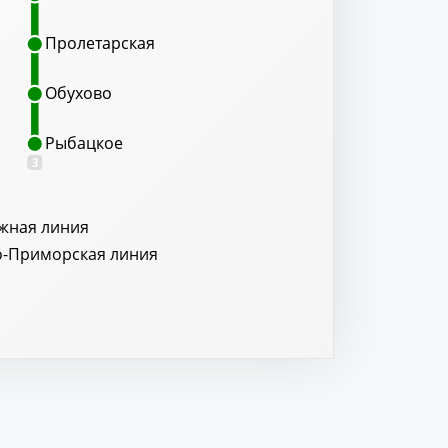
Пролетарская
Пролетарская
Обухово
Обухово
Рыбацкое
Рыбацкое
3
жная линия
о-Приморская линия