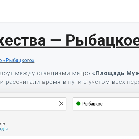
ества — Рыбацко
о «Рыбацкого»
шрут между станциями метро
«Площадь Муж
и рассчитали время в пути с учётом всех пер
уту
САДКИ