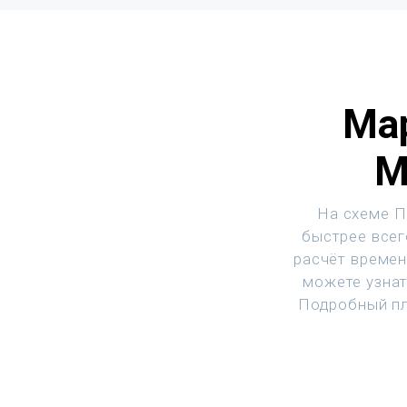
Ма
М
На схеме П
быстрее всег
расчёт времен
можете узнат
Подробный пл