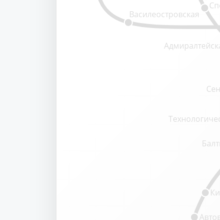
Сп
Василеостровская
Адмиралтейск
Сен
Технологичес
Балт
Ки
Авто