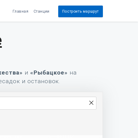
Главная
Станции
Построить маршрут
е
ества»
и
«Рыбацкое»
на
есадок и остановок.