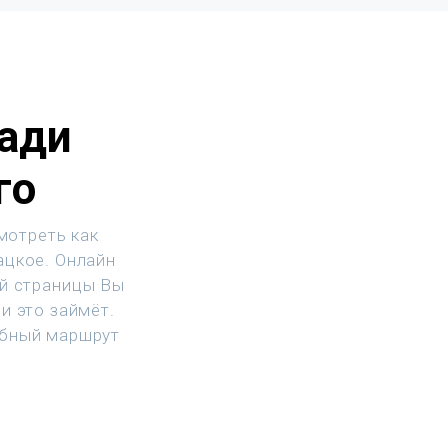
ади
го
мотреть как
ацкое. Онлайн
ой страницы Вы
и это займёт.
обный маршрут