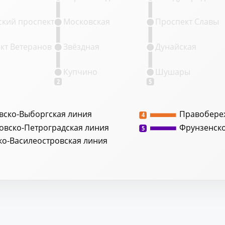
кий проспект
Московская
Проспект Славы
кт Ветеранов
Звёздная
Дунайская
Купчино
Шушары
2
5
вско-Выборгская линия
Правобере
4
овско-Петроградская линия
Фрунзенск
5
ко-Василеостровская линия