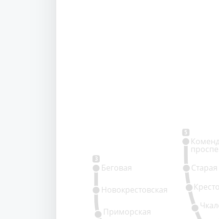
5
Коменд
проспе
3
Беговая
Старая
Крест
Новокрестовская
Чкал
Приморская