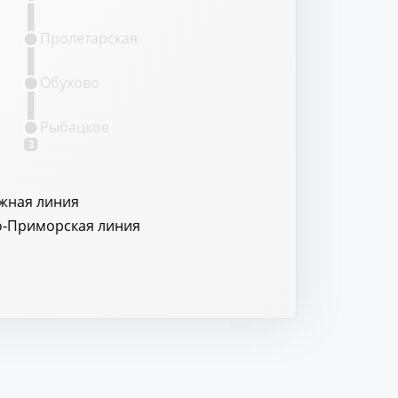
Пролетарская
Обухово
Рыбацкое
3
жная линия
о-Приморская линия