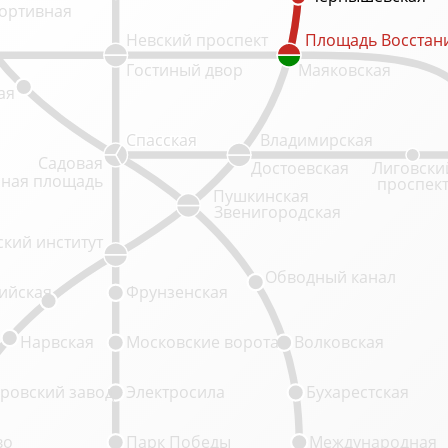
ортивная
Невский проспект
Площадь Восстан
Площадь Восстан
Гостиный двор
Маяковская
ая
Спасская
Владимирская
Садовая
Достоевская
Лиговски
ная площадь
проспек
Пушкинская
Звенигородская
кий институт
Обводный канал
ийская
Фрунзенская
Нарвская
Московские ворота
Волковская
ровский завод
Электросила
Бухарестская
во
Парк Победы
Международная