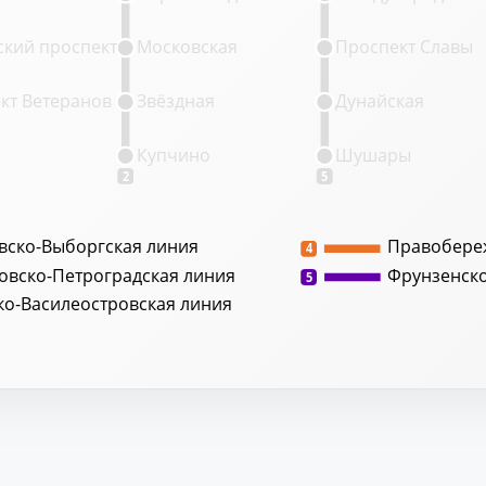
кий проспект
Московская
Проспект Славы
кт Ветеранов
Звёздная
Дунайская
Купчино
Шушары
2
5
вско-Выборгская линия
Правобере
4
овско-Петроградская линия
Фрунзенск
5
ко-Василеостровская линия