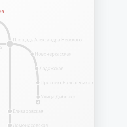
ия
ия
Площадь Александра Невского
й
т
Новочеркасская
Ладожская
Проспект Большевиков
Улица Дыбенко
4
Елизаровская
Ломоносовская