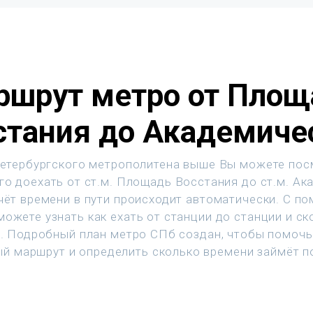
ршрут метро от Площ
стания до Академиче
етербургского метрополитена выше Вы можете пос
го доехать от ст.м. Площадь Восстания до ст.м. Ак
чёт времени в пути происходит автоматически. С п
ожете узнать как ехать от станции до станции и с
т. Подробный план метро СПб создан, чтобы помочь
й маршрут и определить сколько времени займёт п