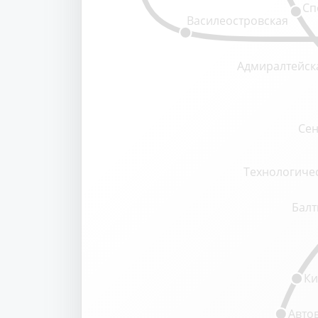
Сп
Василеостровская
Адмиралтейск
Сен
Технологичес
Балт
Ки
Авто