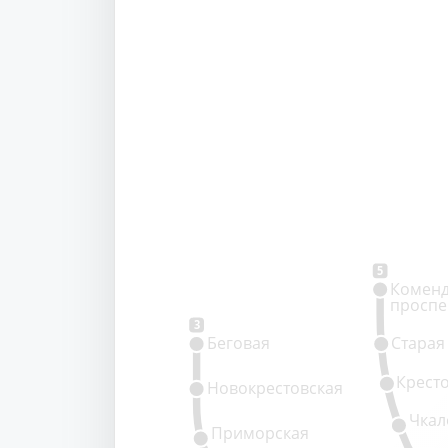
5
Коменд
проспе
3
Беговая
Старая
Крест
Новокрестовская
Чкал
Приморская