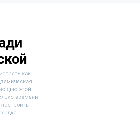
ади
ской
мотреть как
адемическая.
омощью этой
колько времени
 построить
оездка.