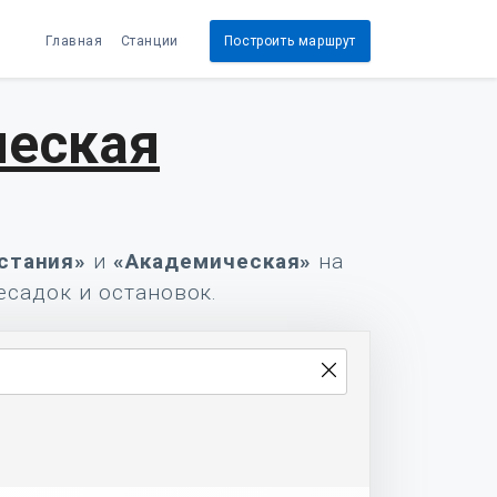
Главная
Станции
Построить маршрут
ческая
стания»
и
«Академическая»
на
есадок и остановок.