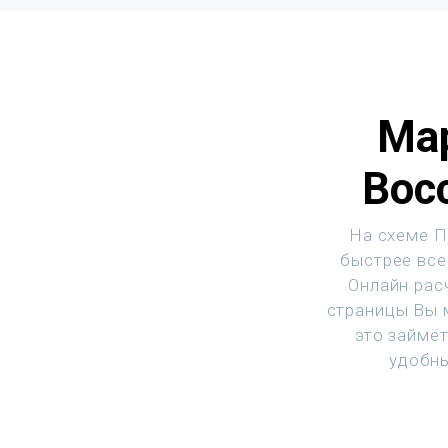
Ма
Вос
На схеме П
быстрее все
Онлайн рас
страницы Вы м
это займё
удобны