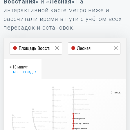
Восстания»
и
«Лесная»
на
интерактивной карте метро ниже и
рассчитали время в пути с учётом всех
пересадок и остановок.
≈ 10 минут
БЕЗ ПЕРЕСАДОК
2
1
Парнас
Девяткино
Гражданский проспект
Проспект Просвещения
Академическая
Озерки
Политехническая
Удельная
Площадь Мужества
5
Комендантский
Пионерская
проспект
Лесная
Лесная
3
Чёрная речка
Беговая
Старая Деревня
Выборгская
Выборгская
Крестовский остров
Новокрестовская
Петроградская
Площадь Ленина
Площадь Ленина
Чкаловская
Приморская
Горьковская
Чернышевская
Чернышевская