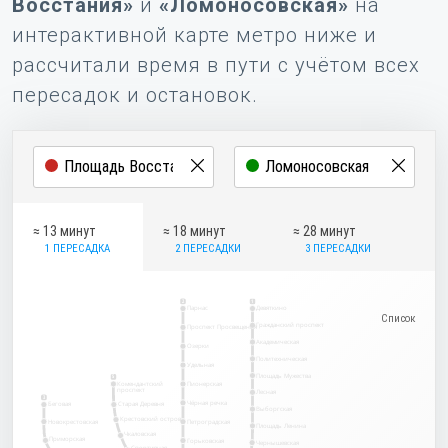
Восстания»
и
«Ломоносовская»
на
интерактивной карте метро ниже и
рассчитали время в пути с учётом всех
пересадок и остановок.
≈ 13 минут
≈ 18 минут
≈ 28 минут
1 ПЕРЕСАДКА
2 ПЕРЕСАДКИ
3 ПЕРЕСАДКИ
2
1
Парнас
Девяткино
Гражданский проспект
Проспект Просвещения
Академическая
Озерки
Политехническая
Удельная
Площадь Мужества
5
Комендантский
Пионерская
проспект
Лесная
3
Чёрная речка
Беговая
Старая Деревня
Выборгская
Крестовский остров
Новокрестовская
Петроградская
Площадь Ленина
Чкаловская
Приморская
Горьковская
Чернышевская