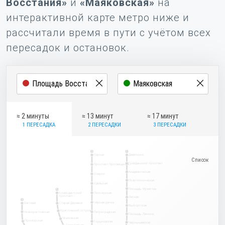
Восстания»
и
«Маяковская»
на
интерактивной карте метро ниже и
рассчитали время в пути с учётом всех
пересадок и остановок.
≈ 2 минуты
≈ 13 минут
≈ 17 минут
1 ПЕРЕСАДКА
2 ПЕРЕСАДКИ
3 ПЕРЕСАДКИ
2
1
Парнас
Девяткино
Гражданский проспект
Проспект Просвещения
Академическая
Озерки
Политехническая
Удельная
Площадь Мужества
5
Комендантский
Пионерская
проспект
Лесная
3
Чёрная речка
Беговая
Старая Деревня
Выборгская
Крестовский остров
Новокрестовская
Петроградская
Площадь Ленина
Чкаловская
Приморская
Горьковская
Чернышевская