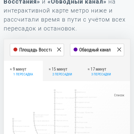
Восстания»
и
«Обводный канал»
на
интерактивной карте метро ниже и
рассчитали время в пути с учётом всех
пересадок и остановок.
≈ 9 минут
≈ 15 минут
≈ 17 минут
1 ПЕРЕСАДКА
2 ПЕРЕСАДКИ
3 ПЕРЕСАДКИ
2
1
Парнас
Девяткино
Гражданский проспект
Проспект Просвещения
Академическая
Озерки
Политехническая
Удельная
Площадь Мужества
5
Комендантский
Пионерская
проспект
Лесная
3
Чёрная речка
Беговая
Старая Деревня
Выборгская
Крестовский остров
Новокрестовская
Петроградская
Площадь Ленина
Чкаловская
Приморская
Горьковская
Чернышевская