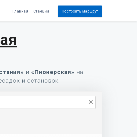
Главная
Станции
Построить маршрут
ая
стания»
и
«Пионерская»
на
есадок и остановок.