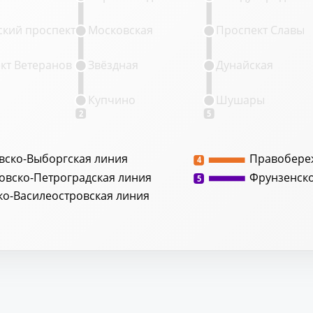
кий проспект
Московская
Проспект Славы
кт Ветеранов
Звёздная
Дунайская
Купчино
Шушары
2
5
вско-Выборгская линия
Правобере
4
овско-Петроградская линия
Фрунзенск
5
ко-Василеостровская линия