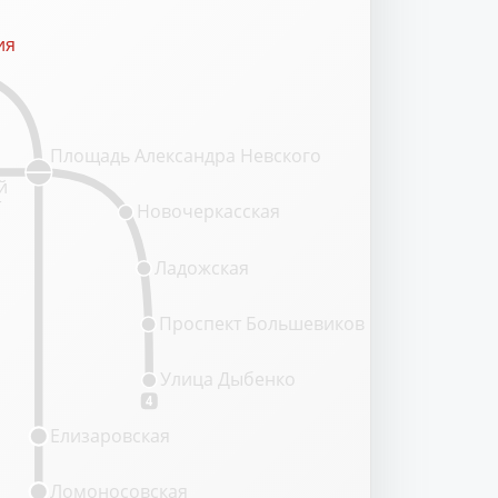
ия
ия
Площадь Александра Невского
й
т
Новочеркасская
Ладожская
Проспект Большевиков
Улица Дыбенко
4
Елизаровская
Ломоносовская