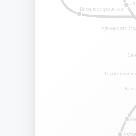
Сп
Василеостровская
Адмиралтейск
Сен
Технологичес
Балт
Ки
Авто