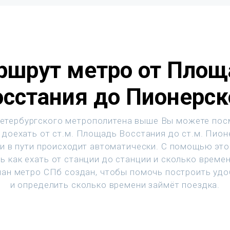
ршрут метро от Площ
осстания до Пионерск
етербургского метрополитена выше Вы можете пос
 доехать от ст.м. Площадь Восстания до ст.м. Пион
и в пути происходит автоматически. С помощью эт
ь как ехать от станции до станции и сколько времен
ан метро СПб создан, чтобы помочь построить уд
и определить сколько времени займёт поездка.