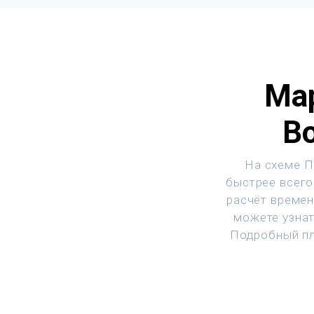
Ма
В
На схеме П
быстрее всего
расчёт времен
можете узнат
Подробный пл