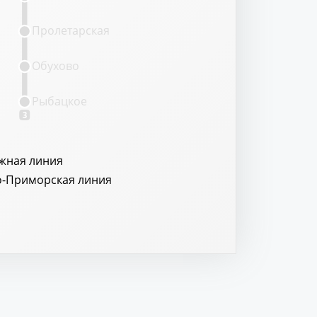
Пролетарская
Обухово
Рыбацкое
3
жная линия
о-Приморская линия