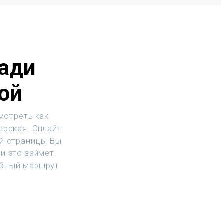
ади
ой
мотреть как
ерская. Онлайн
ой страницы Вы
и это займёт.
обный маршрут