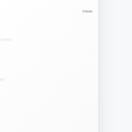
спект
ва