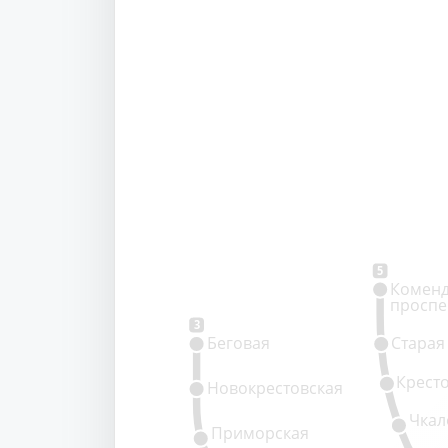
5
Коменд
проспе
3
Беговая
Старая
Крест
Новокрестовская
Чкал
Приморская