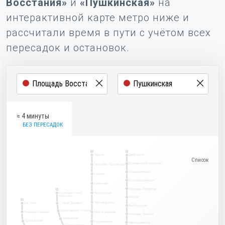
Восстания»
и
«Пушкинская»
на
интерактивной карте метро ниже и
рассчитали время в пути с учётом всех
пересадок и остановок.
≈ 4 минуты
БЕЗ ПЕРЕСАДОК
2
1
Парнас
Девяткино
Гражданский проспект
Проспект Просвещения
Академическая
Озерки
Политехническая
Удельная
Площадь Мужества
5
Комендантский
Пионерская
проспект
Лесная
3
Чёрная речка
Беговая
Старая Деревня
Выборгская
Крестовский остров
Новокрестовская
Петроградская
Площадь Ленина
Чкаловская
Приморская
Горьковская
Чернышевская