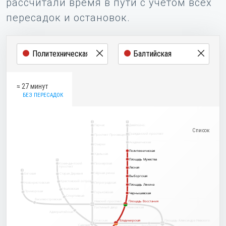
рассчитали время в пути с учётом всех
пересадок и остановок.
≈ 27 минут
БЕЗ ПЕРЕСАДОК
2
1
Парнас
Девяткино
Гражданский проспект
Проспект Просвещения
Академическая
Озерки
Политехническая
Политехническая
Удельная
Площадь Мужества
Площадь Мужества
5
Комендантский
Пионерская
проспект
Лесная
Лесная
3
Чёрная речка
Беговая
Старая Деревня
Выборгская
Выборгская
Крестовский остров
Новокрестовская
Петроградская
Площадь Ленина
Площадь Ленина
Чкаловская
Приморская
Горьковская
Чернышевская
Чернышевская
Спортивная
Василеостровская
Невский проспект
Площадь Восстания
Площадь Восстания
Гостиный двор
Маяковская
Адмиралтейская
Спасская
Владимирская
Владимирская
Площадь Александра Невского
Садовая
Достоевская
Лиговский