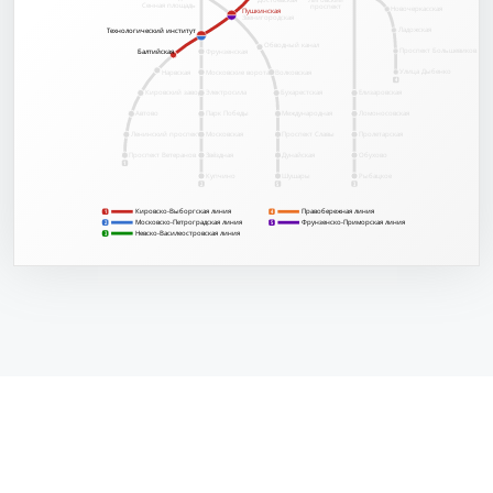
Сенная площадь
проспект
Новочеркасская
Пушкинская
Пушкинская
Звенигородская
Ладожская
Технологический институт
Технологический институт
Обводный канал
Проспект Большевиков
Балтийская
Балтийская
Фрунзенская
Улица Дыбенко
Нарвская
Московские ворота
Волковская
4
Кировский завод
Электросила
Бухарестская
Елизаровская
Автово
Парк Победы
Международная
Ломоносовская
Ленинский проспект
Московская
Проспект Славы
Пролетарская
Обухово
Проспект Ветеранов
Звёздная
Дунайская
1
Купчино
Шушары
Рыбацкое
2
5
3
Кировско-Выборгская линия
Правобережная линия
1
4
1
Московско-Петроградская линия
Фрунзенско-Приморская линия
2
2
5
Невско-Василеостровская линия
3
3