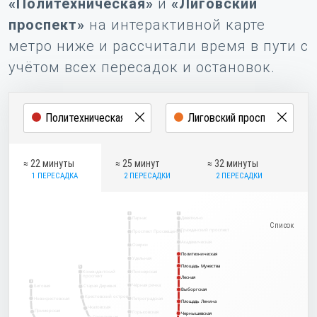
«Политехническая»
и
«Лиговский
проспект»
на интерактивной карте
метро ниже и рассчитали время в пути с
учётом всех пересадок и остановок.
≈ 22 минуты
≈ 25 минут
≈ 32 минуты
1 ПЕРЕСАДКА
2 ПЕРЕСАДКИ
2 ПЕРЕСАДКИ
2
1
Парнас
Девяткино
Гражданский проспект
Проспект Просвещения
Академическая
Озерки
Политехническая
Политехническая
Удельная
Площадь Мужества
Площадь Мужества
5
Комендантский
Пионерская
проспект
Лесная
Лесная
3
Чёрная речка
Беговая
Старая Деревня
Выборгская
Выборгская
Крестовский остров
Новокрестовская
Петроградская
Площадь Ленина
Площадь Ленина
Чкаловская
Приморская
Горьковская
Чернышевская
Чернышевская