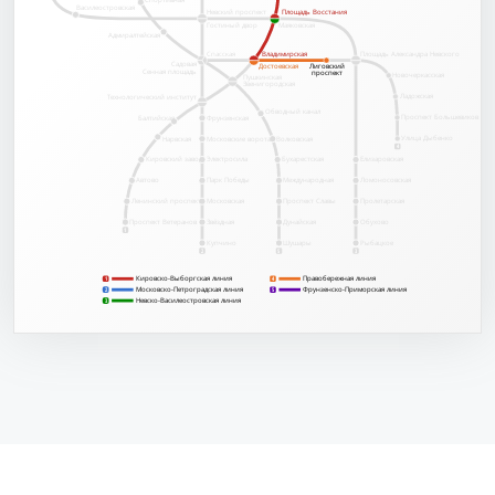
Спортивная
Василеостровская
Невский проспект
Площадь Восстания
Площадь Восстания
Гостиный двор
Маяковская
Адмиралтейская
Спасская
Владимирская
Владимирская
Площадь Александра Невского
Садовая
Достоевская
Достоевская
Лиговский
Лиговский
Сенная площадь
проспект
проспект
Новочеркасская
Пушкинская
Звенигородская
Ладожская
Технологический институт
Обводный канал
Проспект Большевиков
Балтийская
Фрунзенская
Улица Дыбенко
Нарвская
Московские ворота
Волковская
4
Кировский завод
Электросила
Бухарестская
Елизаровская
Автово
Парк Победы
Международная
Ломоносовская
Ленинский проспект
Московская
Проспект Славы
Пролетарская
Обухово
Проспект Ветеранов
Звёздная
Дунайская
1
Купчино
Шушары
Рыбацкое
2
5
3
Кировско-Выборгская линия
Правобережная линия
1
4
1
Московско-Петроградская линия
Фрунзенско-Приморская линия
2
2
5
Невско-Василеостровская линия
3
3