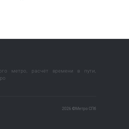
ого метро, расчёт времени в пути,
тро
2026 ©Метро СПб