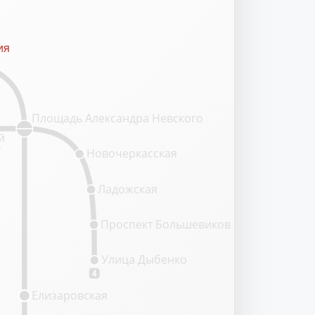
ия
ия
Площадь Александра Невского
й
т
Новочеркасская
Ладожская
Проспект Большевиков
Улица Дыбенко
4
Елизаровская