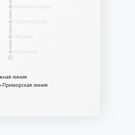
Ломоносовская
Пролетарская
Обухово
Рыбацкое
3
жная линия
о-Приморская линия