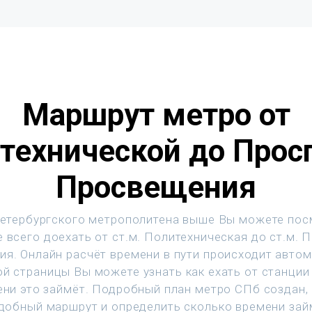
Маршрут метро от
технической до Прос
Просвещения
етербургского метрополитена выше Вы можете пос
 всего доехать от ст.м. Политехническая до ст.м. 
я. Онлайн расчёт времени в пути происходит автом
й страницы Вы можете узнать как ехать от станции 
ени это займёт. Подробный план метро СПб создан,
добный маршрут и определить сколько времени зай