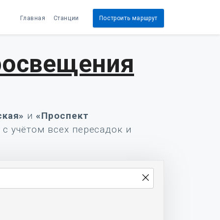
Главная
Станции
Построить маршрут
росвещения
ская»
и
«Проспект
 с учётом всех пересадок и