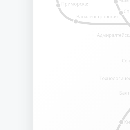
Чкал
Приморская
Сп
Василеостровская
Адмиралтейск
Сен
Технологичес
Балт
Ки