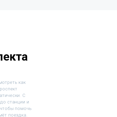
пекта
мотреть как
Проспект
атически. С
до станции и
 чтобы помочь
мёт поездка.