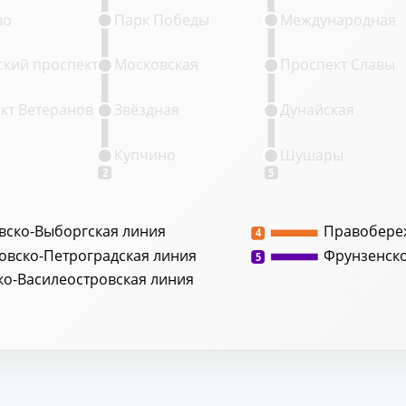
во
Парк Победы
Международная
кий проспект
Московская
Проспект Славы
кт Ветеранов
Звёздная
Дунайская
Купчино
Шушары
2
5
вско-Выборгская линия
Правобере
4
овско-Петроградская линия
Фрунзенск
5
ко-Василеостровская линия