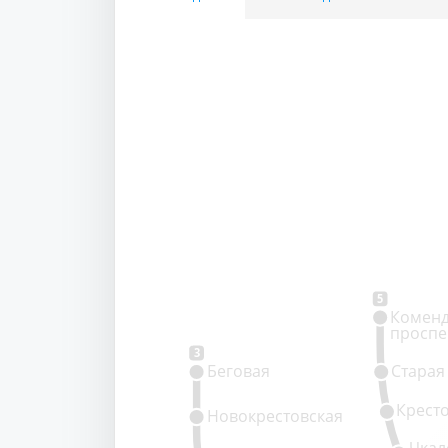
5
Коменд
проспе
3
Беговая
Старая
Крест
Новокрестовская