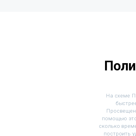
Поли
На схеме П
быстрее
Просвещени
помощью это
сколько врем
построить у