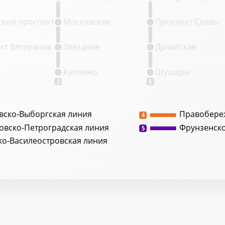
кий проспект
Московская
Проспект Славы
кт Ветеранов
Звёздная
Дунайская
Купчино
Шушары
2
5
вско-Выборгская линия
Правобере
4
овско-Петроградская линия
Фрунзенск
5
ко-Василеостровская линия