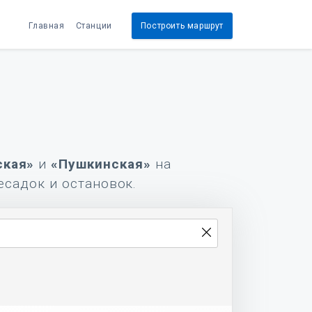
Главная
Станции
Построить маршрут
ская»
и
«Пушкинская»
на
есадок и остановок.