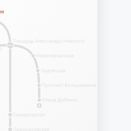
ия
ия
Площадь Александра Невского
й
т
Новочеркасская
Ладожская
Проспект Большевиков
Улица Дыбенко
4
Елизаровская
Ломоносовская