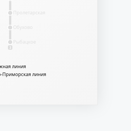
Пролетарская
Обухово
Рыбацкое
3
жная линия
о-Приморская линия