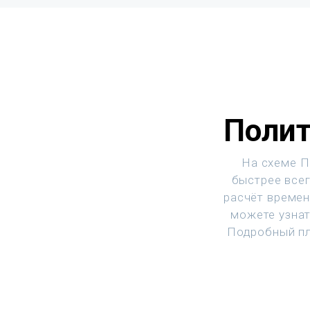
Полит
На схеме П
быстрее всег
расчёт времен
можете узнат
Подробный пл