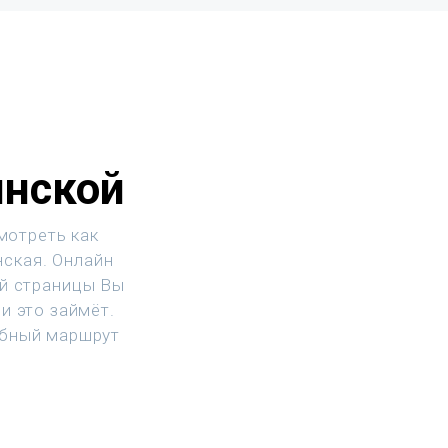
инской
мотреть как
нская. Онлайн
ой страницы Вы
и это займёт.
обный маршрут