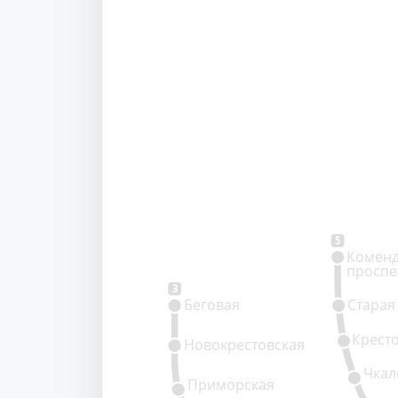
5
Коменд
проспе
3
Беговая
Старая
Крест
Новокрестовская
Чкал
Приморская