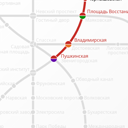
ортивная
Невский проспект
Площадь Восстан
Площадь Восстан
Гостиный двор
Маяковская
ая
Спасская
Владимирская
Владимирская
Садовая
Достоевская
Лиговски
ная площадь
проспек
Пушкинская
Пушкинская
Звенигородская
кий институт
Обводный канал
ийская
Фрунзенская
Нарвская
Московские ворота
Волковская
ровский завод
Электросила
Бухарестская
во
Парк Победы
Международная