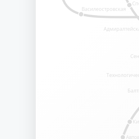
Сп
Василеостровская
Адмиралтейск
Сен
Технологичес
Балт
Ки
Авто