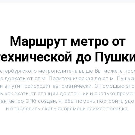
Маршрут метро от
ехнической до Пушк
етербургского метрополитена выше Вы можете пос
о доехать от ст.м. Политехническая до ст.м. Пушки
и в пути происходит автоматически. С помощью эт
ь как ехать от станции до станции и сколько времен
ан метро СПб создан, чтобы помочь построить уд
и определить сколько времени займёт поездка.