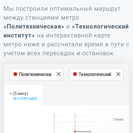
Мы построили оптимальный маршрут
между станциями метро
«Политехническая»
и
«Технологический
институт»
на интерактивной карте
метро ниже и рассчитали время в пути с
учётом всех пересадок и остановок.
≈ 25 минут
БЕЗ ПЕРЕСАДОК
2
1
Парнас
Девяткино
Гражданский проспект
Проспект Просвещения
Академическая
Озерки
Политехническая
Политехническая