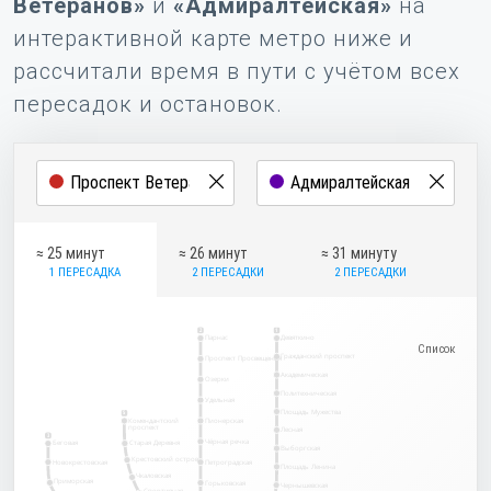
Ветеранов»
и
«Адмиралтейская»
на
интерактивной карте метро ниже и
рассчитали время в пути с учётом всех
пересадок и остановок.
≈ 25 минут
≈ 26 минут
≈ 31 минуту
1 ПЕРЕСАДКА
2 ПЕРЕСАДКИ
2 ПЕРЕСАДКИ
2
1
Парнас
Девяткино
Гражданский проспект
Проспект Просвещения
Академическая
Озерки
Политехническая
Удельная
Площадь Мужества
5
Комендантский
Пионерская
проспект
Лесная
3
Чёрная речка
Беговая
Старая Деревня
Выборгская
Крестовский остров
Новокрестовская
Петроградская
Площадь Ленина
Чкаловская
Приморская
Горьковская
Чернышевская