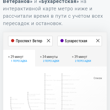
Ветеранов»
и
«Бухарестская»
на
интерактивной карте метро ниже и
рассчитали время в пути с учётом всех
пересадок и остановок.
≈ 29 минут
≈ 34 минуты
≈ 39 минут
1 ПЕРЕСАДКА
2 ПЕРЕСАДКИ
2 ПЕРЕСАДКИ
2
1
Парнас
Девяткино
Гражданский проспект
Проспект Просвещения
Академическая
Озерки
Политехническая
Удельная
Площадь Мужества
5
Комендантский
Пионерская
проспект
Лесная
3
Чёрная речка
Беговая
Старая Деревня
Выборгская
Крестовский остров
Новокрестовская
Петроградская
Площадь Ленина
Чкаловская
Приморская
Горьковская
Чернышевская