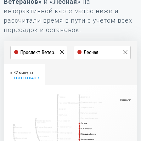
Ветеранов»
и
«Лесная»
на
интерактивной карте метро ниже и
рассчитали время в пути с учётом всех
пересадок и остановок.
≈ 32 минуты
БЕЗ ПЕРЕСАДОК
2
1
Парнас
Девяткино
Гражданский проспект
Проспект Просвещения
Академическая
Озерки
Политехническая
Удельная
Площадь Мужества
5
Комендантский
Пионерская
проспект
Лесная
Лесная
3
Чёрная речка
Беговая
Старая Деревня
Выборгская
Выборгская
Крестовский остров
Новокрестовская
Петроградская
Площадь Ленина
Площадь Ленина
Чкаловская
Приморская
Горьковская
Чернышевская
Чернышевская