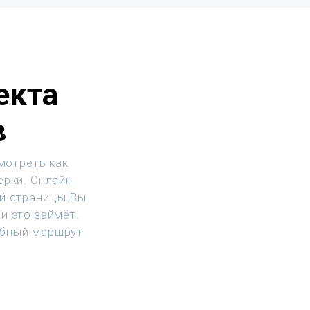
екта
в
мотреть как
ерки. Онлайн
ой страницы Вы
и это займёт.
обный маршрут