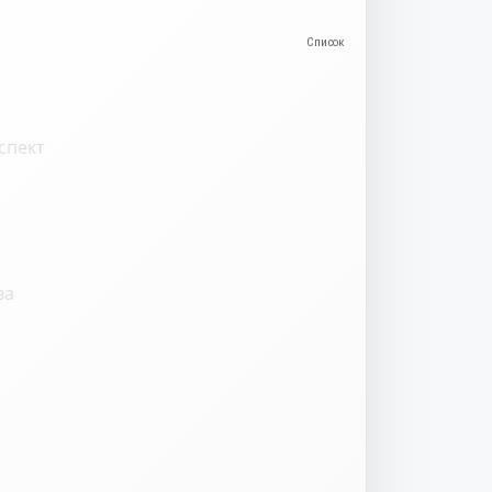
спект
ва