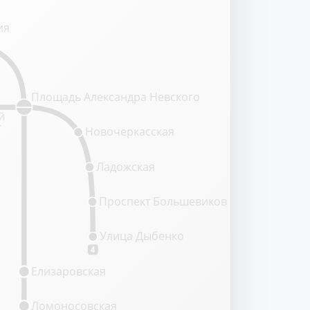
ия
Площадь Александра Невского
й
т
Новочеркасская
Ладожская
Проспект Большевиков
Улица Дыбенко
4
Елизаровская
Ломоносовская