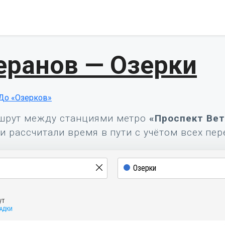
еранов — Озерки
До «Озерков»
шрут между станциями метро
«Проспект Вет
и рассчитали время в пути с учётом всех пер
ут
САДКИ