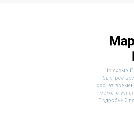
Мар
На схеме П
быстрее все
расчёт времен
можете узнат
Подробный пл