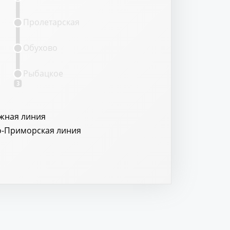
Пролетарская
Обухово
Рыбацкое
3
жная линия
о-Приморская линия