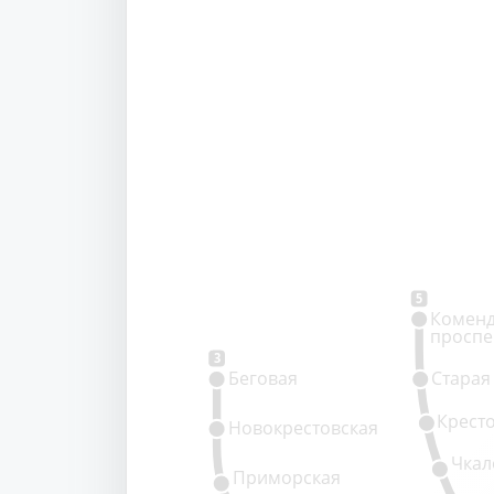
5
Коменд
проспе
3
Беговая
Старая
Крест
Новокрестовская
Чкал
Приморская