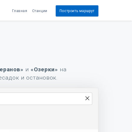
Главная
Станции
Построить маршрут
еранов»
и
«Озерки»
на
есадок и остановок.