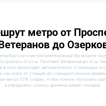
шрут метро от Просп
Ветеранов до Озерко
етербургского метрополитена выше Вы можете пос
го доехать от ст.м. Проспект Ветеранов до ст.м. Оз
и в пути происходит автоматически. С помощью эт
ь как ехать от станции до станции и сколько времен
ан метро СПб создан, чтобы помочь построить уд
и определить сколько времени займёт поездка.