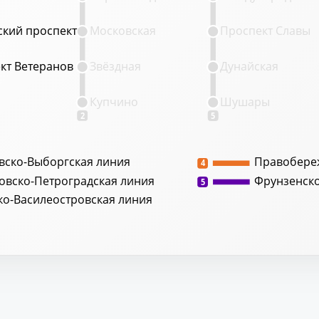
кий проспект
кий проспект
Московская
Проспект Славы
кт Ветеранов
кт Ветеранов
Звёздная
Дунайская
Купчино
Шушары
2
5
вско-Выборгская линия
Правобере
4
овско-Петроградская линия
Фрунзенск
5
ко-Василеостровская линия