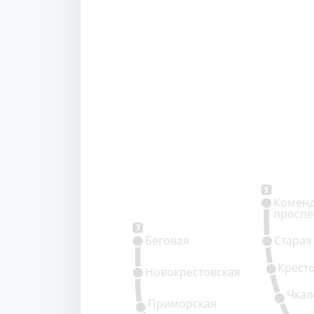
5
Коменд
проспе
3
Беговая
Старая
Крест
Новокрестовская
Чкал
Приморская