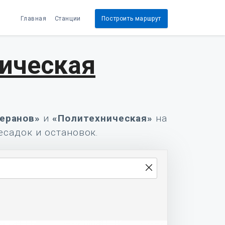
Главная
Станции
Построить маршрут
ническая
еранов»
и
«Политехническая»
на
есадок и остановок.