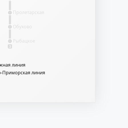
Пролетарская
Обухово
Рыбацкое
3
жная линия
о-Приморская линия