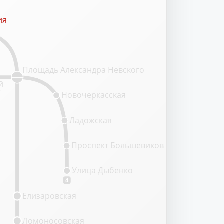
ия
ия
Площадь Александра Невского
й
т
Новочеркасская
Ладожская
Проспект Большевиков
Улица Дыбенко
4
Елизаровская
Ломоносовская