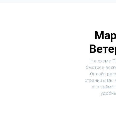
Мар
Вете
На схеме П
быстрее всег
Онлайн рас
страницы Вы м
это займё
удобны