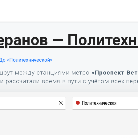
еранов — Политех
До «Политехнической»
шрут между станциями метро
«Проспект Вет
и рассчитали время в пути с учётом всех пер