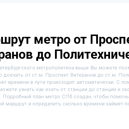
шрут метро от Просп
ранов до Политехнич
етербургского метрополитена выше Вы можете пос
о доехать от ст.м. Проспект Ветеранов до ст.м. Пол
чёт времени в пути происходит автоматически. С п
ожете узнать как ехать от станции до станции и с
т. Подробный план метро СПб создан, чтобы помочь
й маршрут и определить сколько времени займёт п