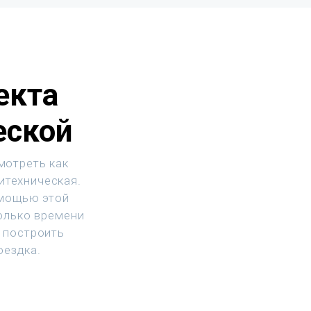
екта
еской
мотреть как
итехническая.
омощью этой
колько времени
 построить
оездка.