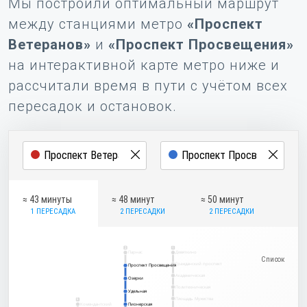
Мы построили оптимальный маршрут
между станциями метро
«Проспект
Ветеранов»
и
«Проспект Просвещения»
на интерактивной карте метро ниже и
рассчитали время в пути с учётом всех
пересадок и остановок.
≈ 43 минуты
≈ 48 минут
≈ 50 минут
1 ПЕРЕСАДКА
2 ПЕРЕСАДКИ
2 ПЕРЕСАДКИ
2
1
Парнас
Девяткино
Гражданский проспект
Проспект Просвещения
Проспект Просвещения
Академическая
Озерки
Озерки
Политехническая
Удельная
Удельная
Площадь Мужества
5
Комендантский
Пионерская
Пионерская