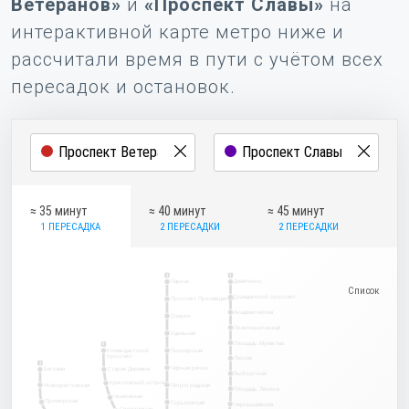
Ветеранов»
и
«Проспект Славы»
на
интерактивной карте метро ниже и
рассчитали время в пути с учётом всех
пересадок и остановок.
≈ 35 минут
≈ 40 минут
≈ 45 минут
1 ПЕРЕСАДКА
2 ПЕРЕСАДКИ
2 ПЕРЕСАДКИ
2
1
Парнас
Девяткино
Гражданский проспект
Проспект Просвещения
Академическая
Озерки
Политехническая
Удельная
Площадь Мужества
5
Комендантский
Пионерская
проспект
Лесная
3
Чёрная речка
Беговая
Старая Деревня
Выборгская
Крестовский остров
Новокрестовская
Петроградская
Площадь Ленина
Чкаловская
Приморская
Горьковская
Чернышевская