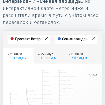
Ветеранов»
и
«Сенная площадь»
на
интерактивной карте метро ниже и
рассчитали время в пути с учётом всех
пересадок и остановок.
≈ 20 минут
≈ 25 минут
≈ 28 минут
1 ПЕРЕСАДКА
2 ПЕРЕСАДКИ
2 ПЕРЕСАДКИ
2
1
Парнас
Девяткино
Гражданский проспект
Проспект Просвещения
Академическая
Озерки
Политехническая
Удельная
Площадь Мужества
5
Комендантский
Пионерская
проспект
Лесная
3
Чёрная речка
Беговая
Старая Деревня
Выборгская
Крестовский остров
Новокрестовская
Петроградская
Площадь Ленина
Чкаловская
Приморская
Горьковская
Чернышевская