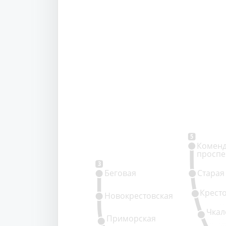
5
Коменд
проспе
3
Беговая
Старая
Крест
Новокрестовская
Чкал
Приморская