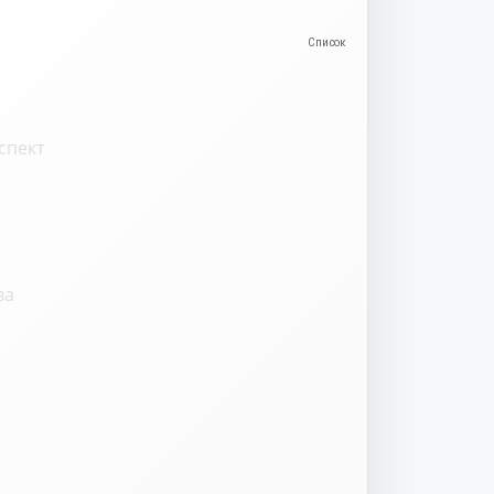
спект
ва