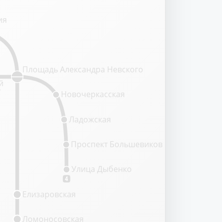
ия
Площадь Александра Невского
й
т
Новочеркасская
Ладожская
Проспект Большевиков
Улица Дыбенко
4
Елизаровская
Ломоносовская