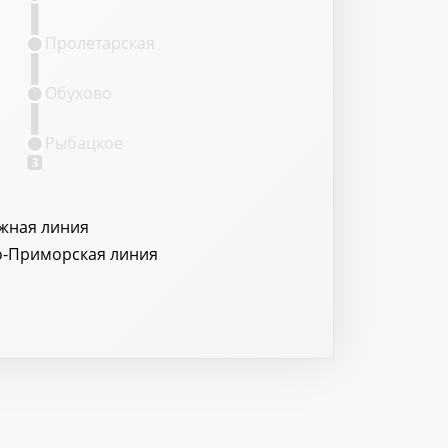
Пролетарская
Обухово
Рыбацкое
3
жная линия
о-Приморская линия