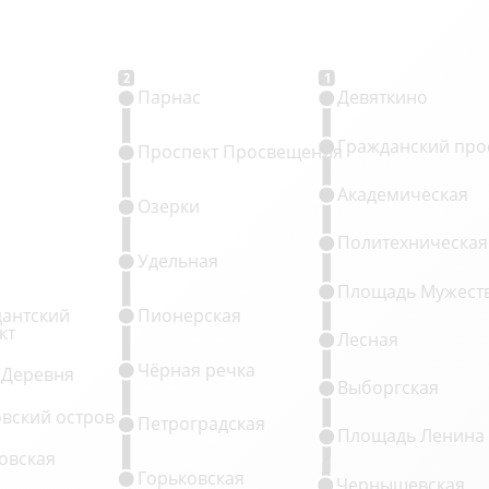
2
1
Парнас
Девяткино
Гражданский про
Проспект Просвещения
Академическая
Озерки
Политехническая
Удельная
Площадь Мужест
антский
Пионерская
кт
Лесная
Чёрная речка
 Деревня
Выборгская
овский остров
Петроградская
Площадь Ленина
овская
Горьковская
Чернышевская