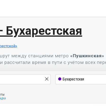
 Бухарестская
рестской»
шрут между станциями метро
«Пушкинская»
и рассчитали время в пути с учётом всех пер
уты
САДКИ