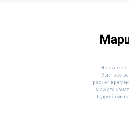
Марш
На схеме П
быстрее вс
расчёт времен
можете узнат
Подробный пл