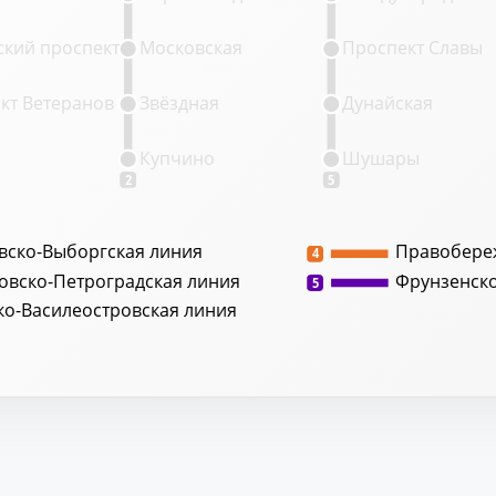
кий проспект
Московская
Проспект Славы
кт Ветеранов
Звёздная
Дунайская
Купчино
Шушары
2
5
вско-Выборгская линия
Правобере
4
овско-Петроградская линия
Фрунзенск
5
ко-Василеостровская линия