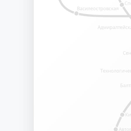
Сп
Василеостровская
Адмиралтейск
Сен
Технологичес
Балт
Ки
Авто