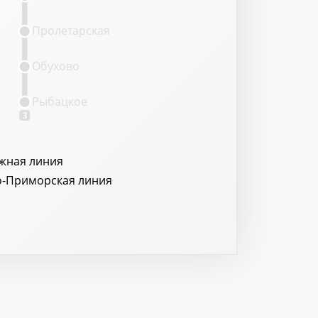
Пролетарская
Обухово
Рыбацкое
3
жная линия
о-Приморская линия