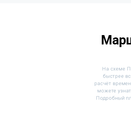
Марш
На схеме П
быстрее вс
расчёт времен
можете узнат
Подробный пл