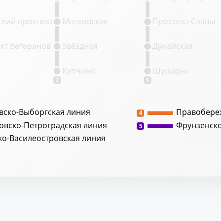
кий проспект
Московская
Проспект Славы
кт Ветеранов
Звёздная
Дунайская
Купчино
Шушары
2
5
вско-Выборгская линия
Правобере
4
овско-Петроградская линия
Фрунзенск
5
ко-Василеостровская линия