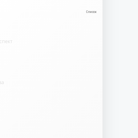
спект
ва