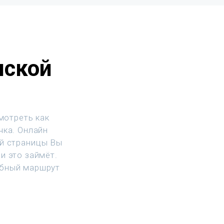
нской
мотреть как
чка. Онлайн
ой страницы Вы
и это займёт.
обный маршрут