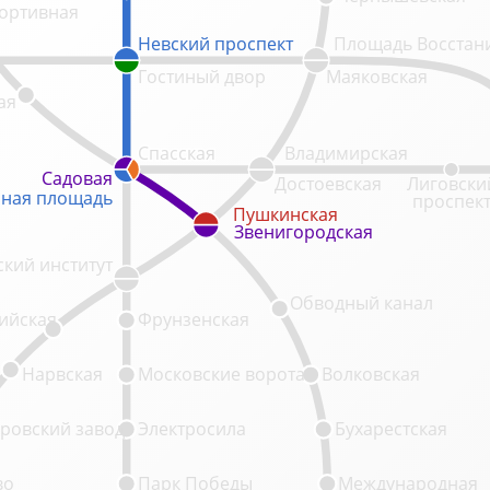
ортивная
Невский проспект
Невский проспект
Площадь Восстан
Гостиный двор
Маяковская
ая
Спасская
Владимирская
Садовая
Садовая
Достоевская
Лиговски
ная площадь
ная площадь
проспек
Пушкинская
Пушкинская
Звенигородская
Звенигородская
кий институт
Обводный канал
ийская
Фрунзенская
Нарвская
Московские ворота
Волковская
ровский завод
Электросила
Бухарестская
во
Парк Победы
Международная