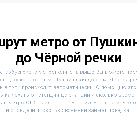
рут метро от Пушки
до Чёрной речки
етербургского метрополитена выше Вы можете пос
его доехать от ст.м. Пушкинская до ст.м. Чёрная ре
и в пути происходит автоматически. С помощью эт
ь как ехать от станции до станции и сколько времен
ан метро СПб создан, чтобы помочь построить уд
и определить сколько времени займёт поездка.