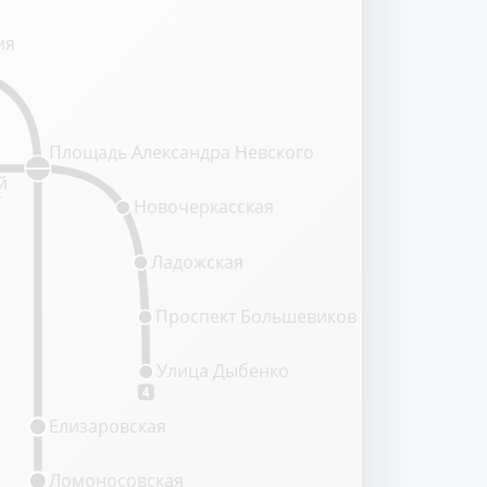
ия
Площадь Александра Невского
й
т
Новочеркасская
Ладожская
Проспект Большевиков
Улица Дыбенко
4
Елизаровская
Ломоносовская