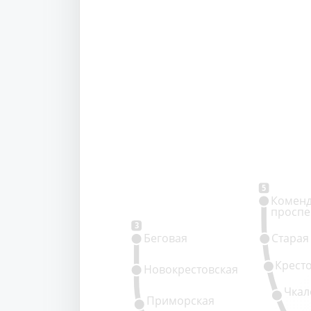
5
Коменд
проспе
3
Беговая
Старая
Крест
Новокрестовская
Чкал
Приморская