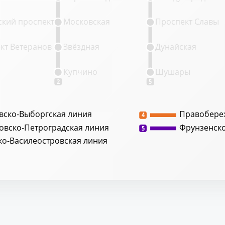
кий проспект
Московская
Проспект Славы
кт Ветеранов
Звёздная
Дунайская
Купчино
Шушары
2
5
вско-Выборгская линия
Правобере
4
овско-Петроградская линия
Фрунзенск
5
ко-Василеостровская линия