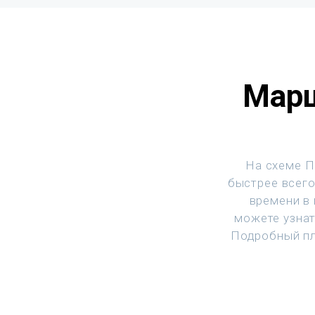
Марш
На схеме П
быстрее всего
времени в
можете узнат
Подробный пл