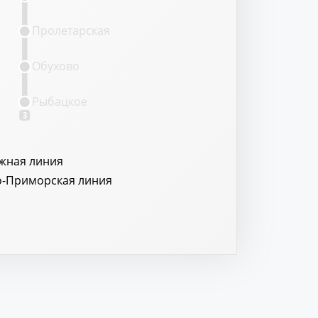
Пролетарская
Обухово
Рыбацкое
3
жная линия
о-Приморская линия