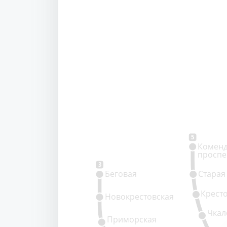
5
Коменд
проспе
3
Беговая
Старая
Крест
Новокрестовская
Чкал
Приморская