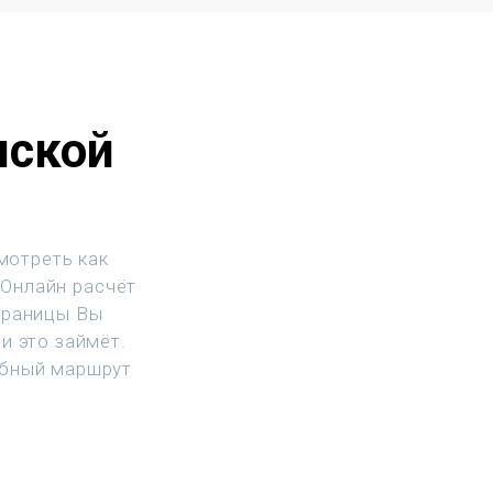
нской
мотреть как
 Онлайн расчёт
траницы Вы
и это займёт.
обный маршрут