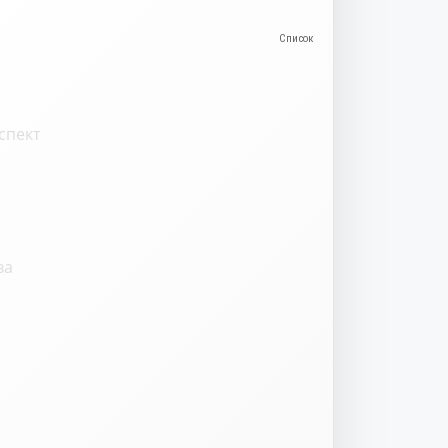
спект
ва