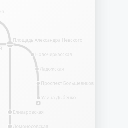
ия
Площадь Александра Невского
й
т
Новочеркасская
Ладожская
Проспект Большевиков
Улица Дыбенко
4
Елизаровская
Ломоносовская