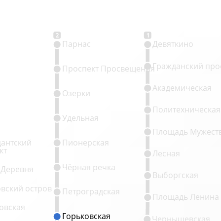
2
1
Парнас
Девяткино
Гражданский про
Проспект Просвещения
Академическая
Озерки
Политехническая
Удельная
Площадь Мужест
антский
Пионерская
кт
Лесная
Чёрная речка
 Деревня
Выборгская
овский остров
Петроградская
Площадь Ленина
овская
Горьковская
Горьковская
Чернышевская