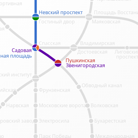
ортивная
Невский проспект
Невский проспект
Площадь Восстан
Гостиный двор
Маяковская
ая
Спасская
Владимирская
Садовая
Садовая
Достоевская
Лиговски
ная площадь
ная площадь
проспек
Пушкинская
Пушкинская
Звенигородская
Звенигородская
кий институт
Обводный канал
ийская
Фрунзенская
Нарвская
Московские ворота
Волковская
ровский завод
Электросила
Бухарестская
во
Парк Победы
Международная