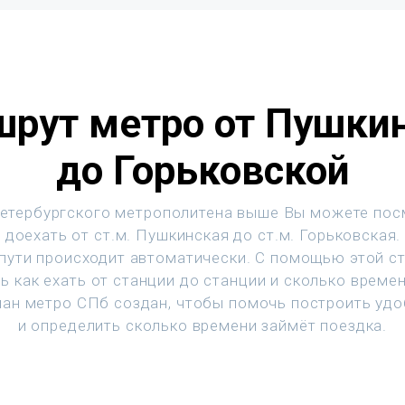
рут метро от Пушки
до Горьковской
етербургского метрополитена выше Вы можете пос
 доехать от ст.м. Пушкинская до ст.м. Горьковская.
 пути происходит автоматически. С помощью этой с
ь как ехать от станции до станции и сколько времен
ан метро СПб создан, чтобы помочь построить уд
и определить сколько времени займёт поездка.