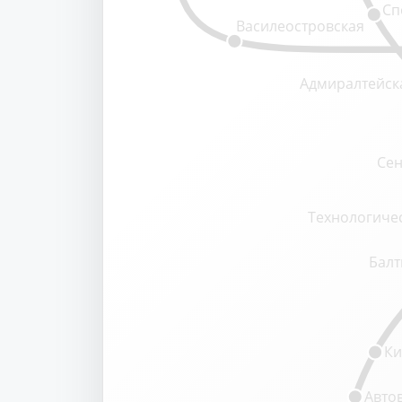
Сп
Василеостровская
Адмиралтейск
Сен
Технологичес
Балт
Ки
Авто