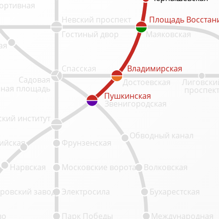
ортивная
Невский проспект
Площадь Восстан
Площадь Восстан
Гостиный двор
Маяковская
ая
Спасская
Владимирская
Владимирская
Садовая
Достоевская
Лиговски
ная площадь
проспек
Пушкинская
Пушкинская
Звенигородская
кий институт
Обводный канал
ийская
Фрунзенская
Нарвская
Московские ворота
Волковская
ровский завод
Электросила
Бухарестская
во
Парк Победы
Международная