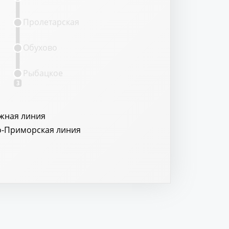
Пролетарская
Обухово
Рыбацкое
3
жная линия
о-Приморская линия