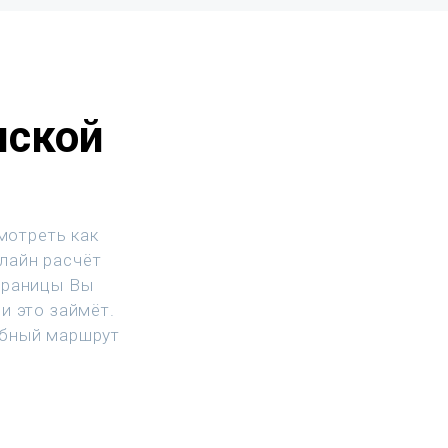
нской
мотреть как
нлайн расчёт
траницы Вы
и это займёт.
обный маршрут