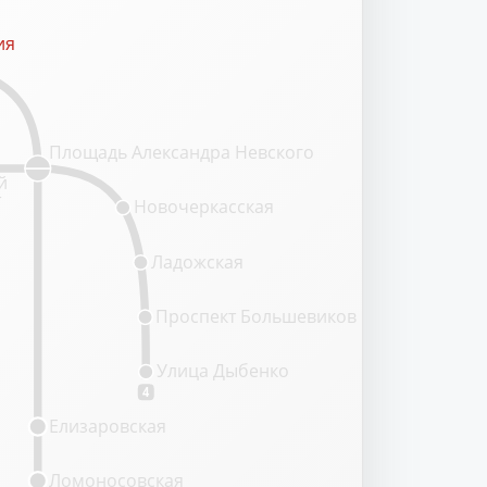
ия
ия
Площадь Александра Невского
й
т
Новочеркасская
Ладожская
Проспект Большевиков
Улица Дыбенко
4
Елизаровская
Ломоносовская