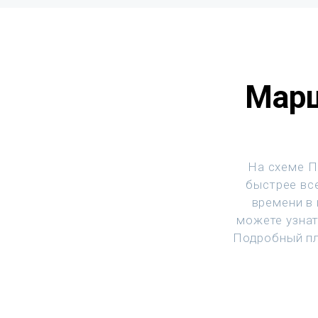
Марш
На схеме П
быстрее все
времени в
можете узнат
Подробный пл