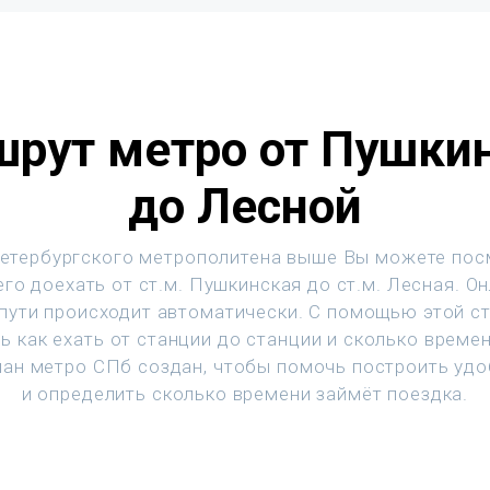
рут метро от Пушки
до Лесной
етербургского метрополитена выше Вы можете пос
го доехать от ст.м. Пушкинская до ст.м. Лесная. О
 пути происходит автоматически. С помощью этой с
ь как ехать от станции до станции и сколько времен
ан метро СПб создан, чтобы помочь построить уд
и определить сколько времени займёт поездка.