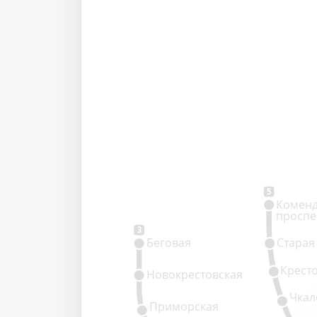
5
Коменд
проспе
3
Беговая
Старая
Крест
Новокрестовская
Чкал
Приморская