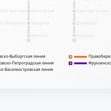
кий проспект
Московская
Проспект Славы
кт Ветеранов
Звёздная
Дунайская
Купчино
Шушары
2
5
вско-Выборгская линия
Правобере
4
овско-Петроградская линия
Фрунзенск
5
ко-Василеостровская линия