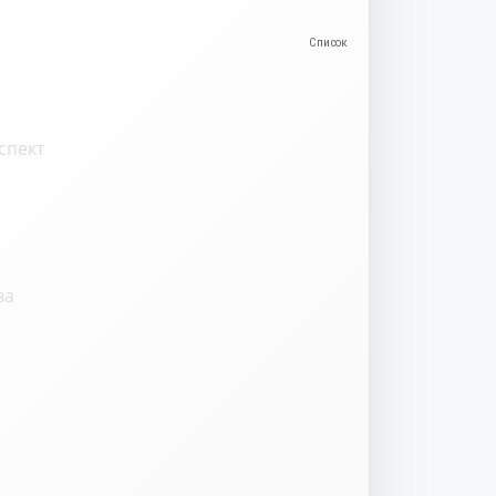
спект
ва