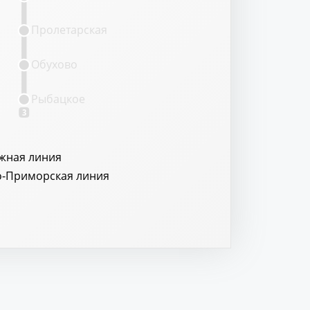
Пролетарская
Обухово
Рыбацкое
3
жная линия
о-Приморская линия