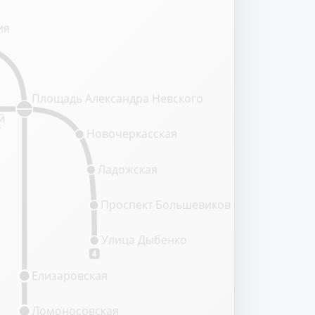
ия
Площадь Александра Невского
й
т
Новочеркасская
Ладожская
Проспект Большевиков
Улица Дыбенко
4
Елизаровская
Ломоносовская