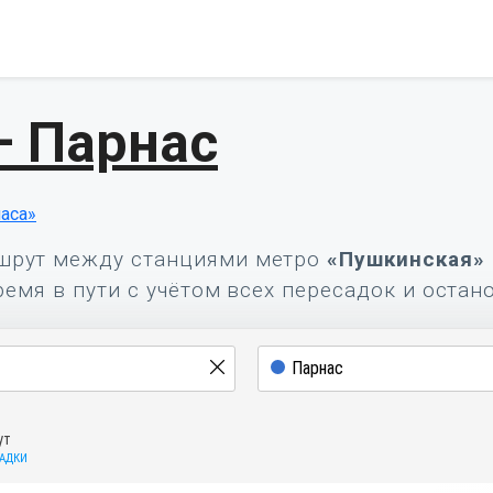
— Парнас
аса»
шрут между станциями метро
«Пушкинская»
ремя в пути с учётом всех пересадок и остан
ут
САДКИ