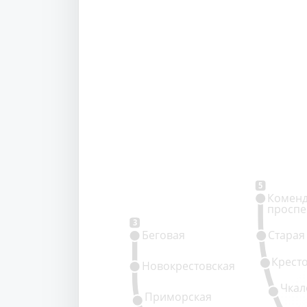
5
Коменд
проспе
3
Беговая
Старая
Крест
Новокрестовская
Чкал
Приморская