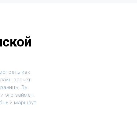
нской
мотреть как
нлайн расчёт
траницы Вы
и это займёт.
обный маршрут