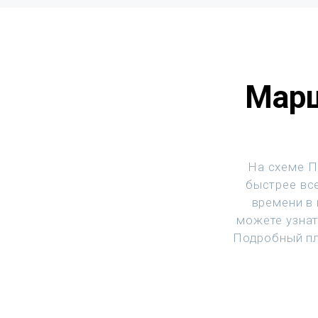
Марш
На схеме П
быстрее все
времени в
можете узнат
Подробный пл