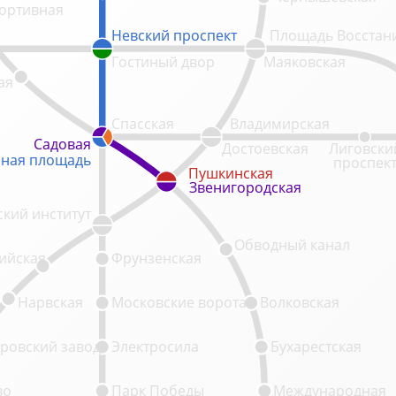
ортивная
Невский проспект
Невский проспект
Площадь Восстан
Гостиный двор
Маяковская
ая
Спасская
Владимирская
Садовая
Садовая
Достоевская
Лиговски
ная площадь
ная площадь
проспек
Пушкинская
Пушкинская
Звенигородская
Звенигородская
кий институт
Обводный канал
ийская
Фрунзенская
Нарвская
Московские ворота
Волковская
ровский завод
Электросила
Бухарестская
во
Парк Победы
Международная