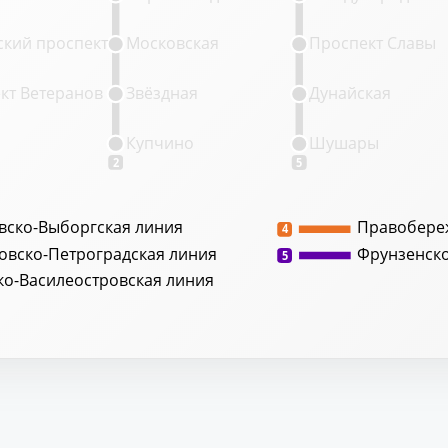
кий проспект
Московская
Проспект Славы
кт Ветеранов
Звёздная
Дунайская
Купчино
Шушары
2
5
вско-Выборгская линия
Правобере
4
овско-Петроградская линия
Фрунзенск
5
ко-Василеостровская линия