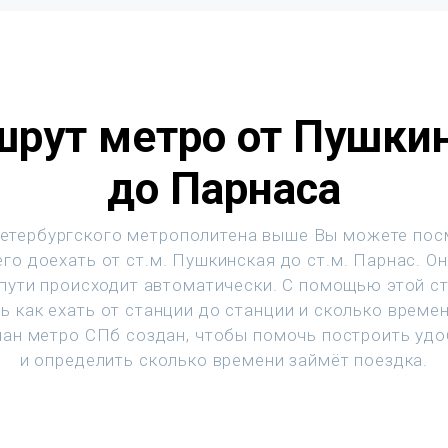
рут метро от Пушки
до Парнаса
етербургского метрополитена выше Вы можете пос
го доехать от ст.м. Пушкинская до ст.м. Парнас. О
 пути происходит автоматически. С помощью этой с
ь как ехать от станции до станции и сколько времен
ан метро СПб создан, чтобы помочь построить уд
и определить сколько времени займёт поездка.