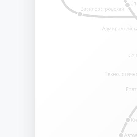
Сп
Василеостровская
Адмиралтейск
Сен
Технологичес
Балт
Ки
Авто