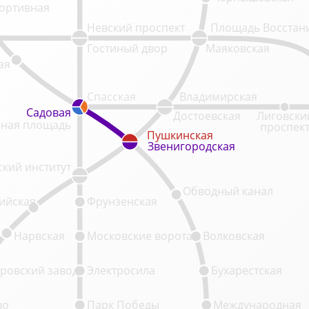
ортивная
Невский проспект
Площадь Восстан
Гостиный двор
Маяковская
ая
Спасская
Владимирская
Садовая
Садовая
Достоевская
Лиговски
ная площадь
проспек
Пушкинская
Пушкинская
Звенигородская
Звенигородская
кий институт
Обводный канал
ийская
Фрунзенская
Нарвская
Московские ворота
Волковская
ровский завод
Электросила
Бухарестская
во
Парк Победы
Международная