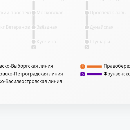
кий проспект
Московская
Проспект Славы
кт Ветеранов
Звёздная
Дунайская
Купчино
Шушары
2
5
вско-Выборгская линия
Правобере
4
овско-Петроградская линия
Фрунзенск
5
ко-Василеостровская линия