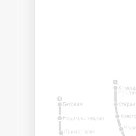
5
Коменд
проспе
3
Беговая
Старая
Крест
Новокрестовская
Чкал
Приморская