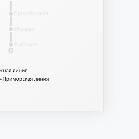
Пролетарская
Обухово
Рыбацкое
3
жная линия
о-Приморская линия