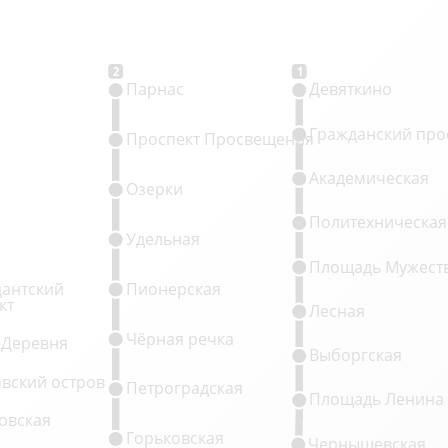
2
1
Парнас
Девяткино
Гражданский про
Проспект Просвещения
Академическая
Озерки
Политехническая
Удельная
Площадь Мужест
антский
Пионерская
кт
Лесная
Чёрная речка
 Деревня
Выборгская
овский остров
Петроградская
Площадь Ленина
овская
Горьковская
Чернышевская