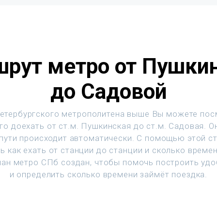
рут метро от Пушки
до Садовой
етербургского метрополитена выше Вы можете пос
го доехать от ст.м. Пушкинская до ст.м. Садовая. О
 пути происходит автоматически. С помощью этой с
ь как ехать от станции до станции и сколько времен
ан метро СПб создан, чтобы помочь построить уд
и определить сколько времени займёт поездка.