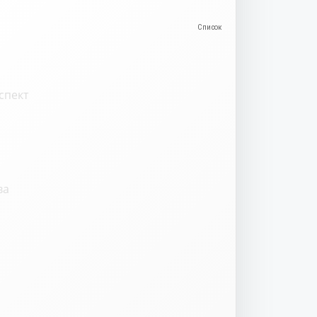
спект
ва