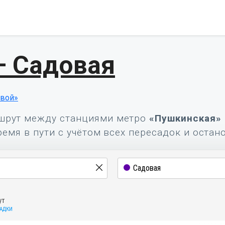
— Садовая
овой»
шрут между станциями метро
«Пушкинская»
ремя в пути с учётом всех пересадок и остан
ут
САДКИ