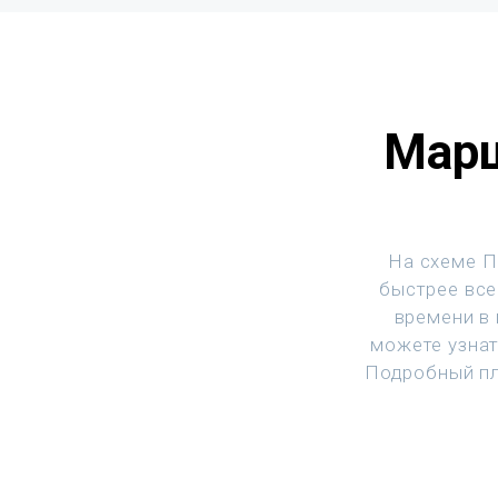
Марш
На схеме П
быстрее все
времени в
можете узнат
Подробный пл