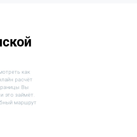
нской
мотреть как
нлайн расчёт
траницы Вы
и это займёт.
обный маршрут