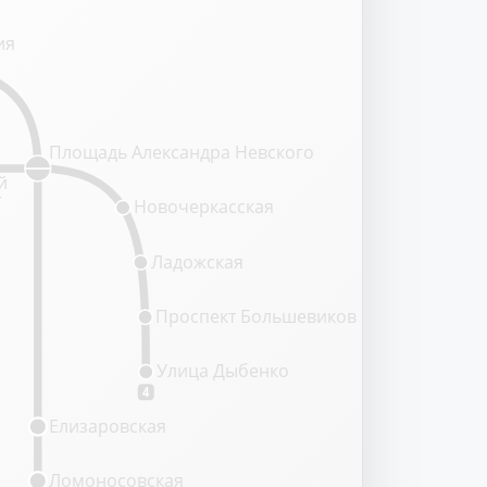
ия
Площадь Александра Невского
й
т
Новочеркасская
Ладожская
Проспект Большевиков
Улица Дыбенко
4
Елизаровская
Ломоносовская