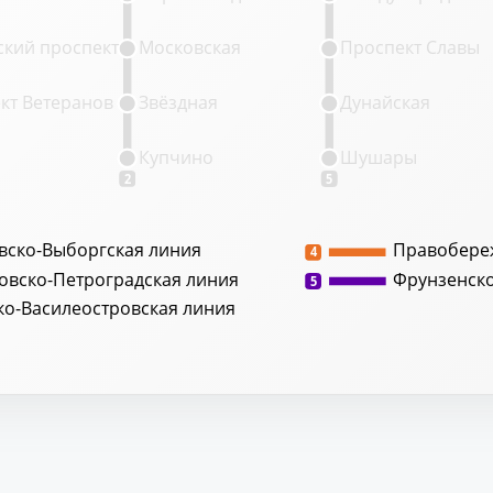
кий проспект
Московская
Проспект Славы
кт Ветеранов
Звёздная
Дунайская
Купчино
Шушары
2
5
вско-Выборгская линия
Правобере
4
овско-Петроградская линия
Фрунзенск
5
ко-Василеостровская линия