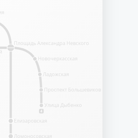
ия
Площадь Александра Невского
й
т
Новочеркасская
Ладожская
Проспект Большевиков
Улица Дыбенко
4
Елизаровская
Ломоносовская