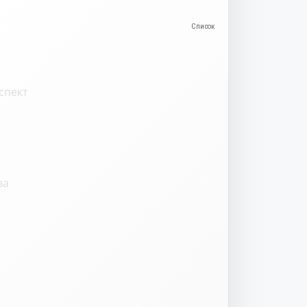
спект
ва