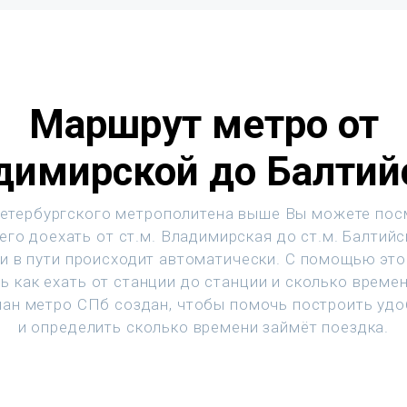
Маршрут метро от
димирской до Балтий
етербургского метрополитена выше Вы можете пос
его доехать от ст.м. Владимирская до ст.м. Балтийс
и в пути происходит автоматически. С помощью эт
ь как ехать от станции до станции и сколько времен
ан метро СПб создан, чтобы помочь построить уд
и определить сколько времени займёт поездка.