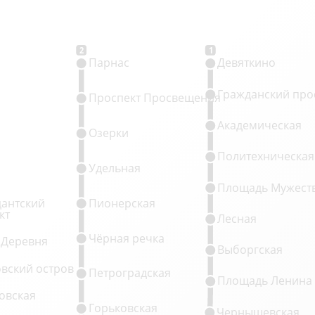
2
1
Парнас
Девяткино
Гражданский про
Проспект Просвещения
Академическая
Озерки
Политехническая
Удельная
Площадь Мужест
антский
Пионерская
кт
Лесная
Чёрная речка
 Деревня
Выборгская
овский остров
Петроградская
Площадь Ленина
овская
Горьковская
Чернышевская