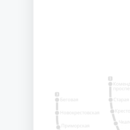
5
Коменд
проспе
3
Беговая
Старая
Крест
Новокрестовская
Чкал
Приморская