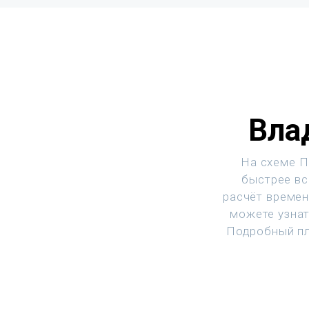
Вла
На схеме П
быстрее вс
расчёт времен
можете узнат
Подробный пл