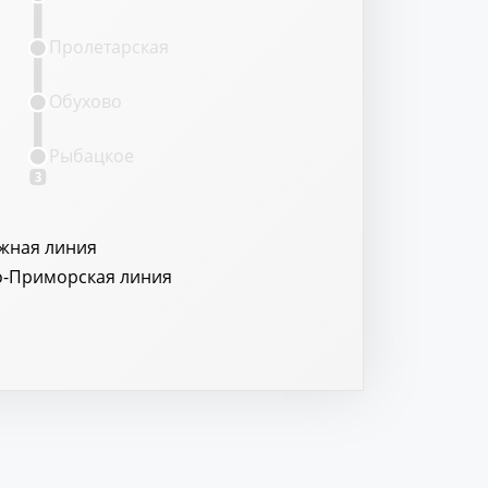
Пролетарская
Обухово
Рыбацкое
3
жная линия
о-Приморская линия