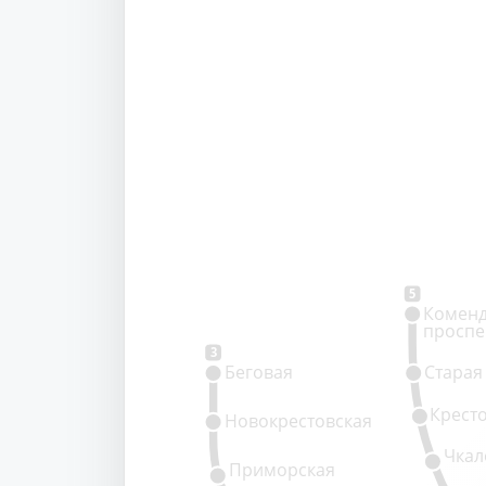
5
Коменд
проспе
3
Беговая
Старая
Крест
Новокрестовская
Чкал
Приморская