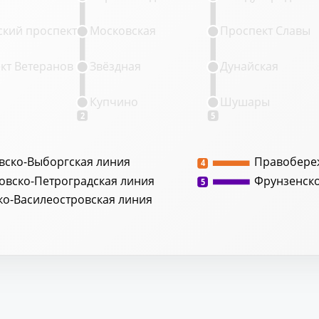
кий проспект
Московская
Проспект Славы
кт Ветеранов
Звёздная
Дунайская
Купчино
Шушары
2
5
вско-Выборгская линия
Правобере
4
овско-Петроградская линия
Фрунзенск
5
ко-Василеостровская линия