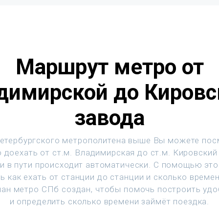
Маршрут метро от
димирской до Кировс
завода
етербургского метрополитена выше Вы можете пос
 доехать от ст.м. Владимирская до ст.м. Кировский
и в пути происходит автоматически. С помощью эт
ь как ехать от станции до станции и сколько времен
ан метро СПб создан, чтобы помочь построить уд
и определить сколько времени займёт поездка.