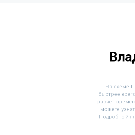
Вла
На схеме П
быстрее всего
расчёт времен
можете узнат
Подробный пл