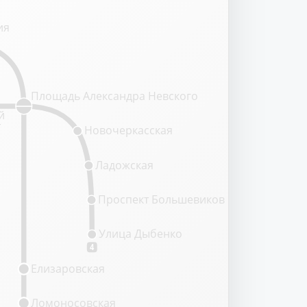
ия
Площадь Александра Невского
й
т
Новочеркасская
Ладожская
Проспект Большевиков
Улица Дыбенко
4
Елизаровская
Ломоносовская