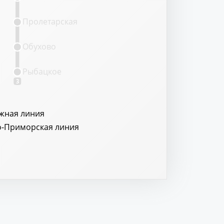
Пролетарская
Обухово
Рыбацкое
3
жная линия
о-Приморская линия