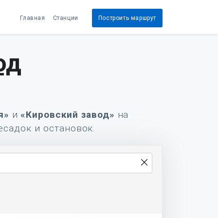
Главная
Станции
Построить маршрут
од
я»
и
«Кировский завод»
на
есадок и остановок.