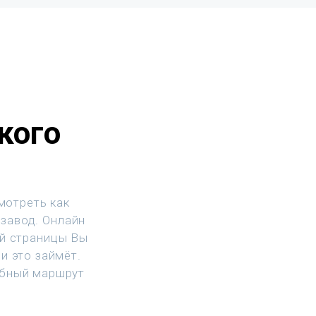
кого
мотреть как
 завод. Онлайн
ой страницы Вы
и это займёт.
обный маршрут