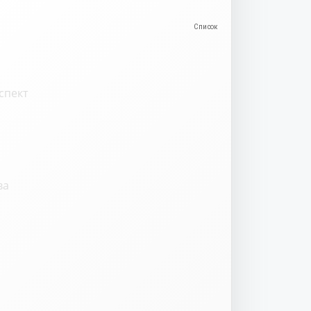
спект
ва