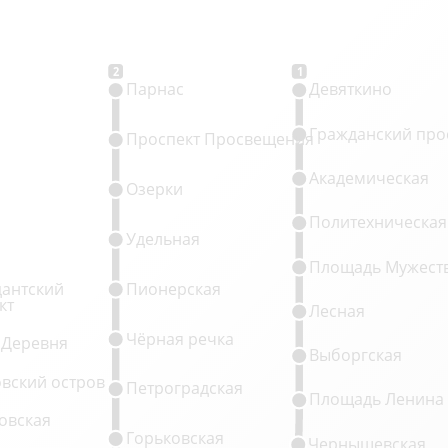
2
1
Парнас
Девяткино
Гражданский про
Проспект Просвещения
Академическая
Озерки
Политехническая
Удельная
Площадь Мужест
антский
Пионерская
кт
Лесная
Чёрная речка
 Деревня
Выборгская
овский остров
Петроградская
Площадь Ленина
овская
Горьковская
Чернышевская