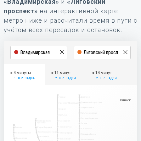
«Владимирская»
и
«Лиговский
проспект»
на интерактивной карте
метро ниже и рассчитали время в пути с
учётом всех пересадок и остановок.
≈ 4 минуты
≈ 11 минут
≈ 14 минут
1 ПЕРЕСАДКА
2 ПЕРЕСАДКИ
2 ПЕРЕСАДКИ
2
1
Парнас
Девяткино
Гражданский проспект
Проспект Просвещения
Академическая
Озерки
Политехническая
Удельная
Площадь Мужества
5
Комендантский
Пионерская
проспект
Лесная
3
Чёрная речка
Беговая
Старая Деревня
Выборгская
Крестовский остров
Новокрестовская
Петроградская
Площадь Ленина
Чкаловская
Приморская
Горьковская
Чернышевская