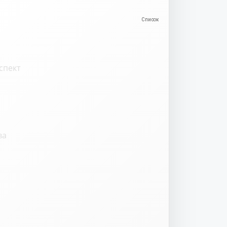
спект
ва