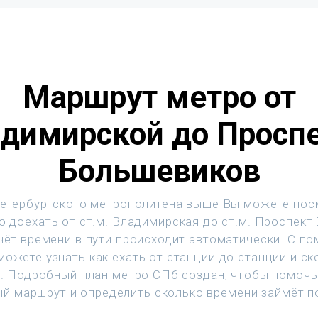
Маршрут метро от
димирской до Просп
Большевиков
етербургского метрополитена выше Вы можете пос
о доехать от ст.м. Владимирская до ст.м. Проспект
чёт времени в пути происходит автоматически. С п
ожете узнать как ехать от станции до станции и с
т. Подробный план метро СПб создан, чтобы помочь
й маршрут и определить сколько времени займёт п