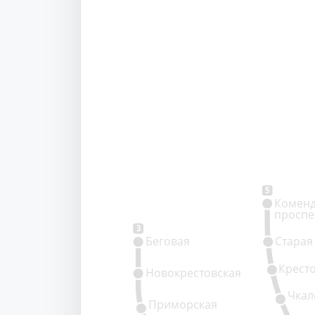
5
Коменд
проспе
3
Беговая
Старая
Крест
Новокрестовская
Чкал
Приморская