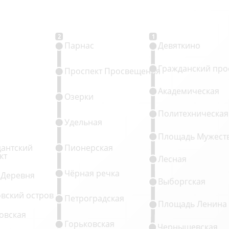
2
1
Парнас
Девяткино
Гражданский про
Проспект Просвещения
Академическая
Озерки
Политехническая
Удельная
Площадь Мужест
антский
Пионерская
кт
Лесная
Чёрная речка
 Деревня
Выборгская
овский остров
Петроградская
Площадь Ленина
овская
Горьковская
Чернышевская