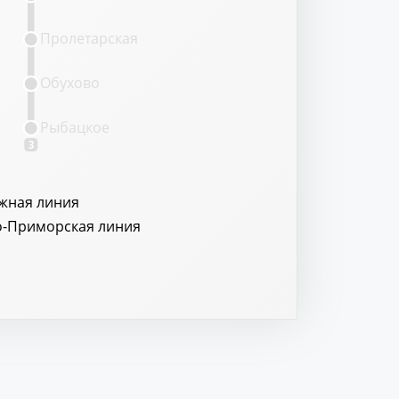
Пролетарская
Обухово
Рыбацкое
3
жная линия
о-Приморская линия