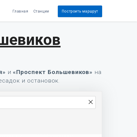
Главная
Станции
Построить маршрут
ьшевиков
я»
и
«Проспект Большевиков»
на
есадок и остановок.