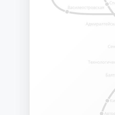
Сп
Василеостровская
Адмиралтейск
Сен
Технологичес
Балт
Ки
Авто