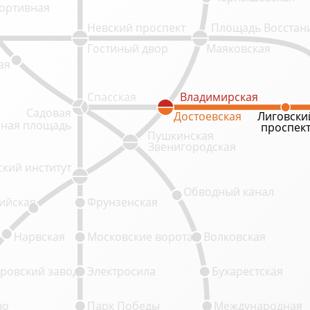
ортивная
Невский проспект
Площадь Восстан
Гостиный двор
Маяковская
ая
Спасская
Владимирская
Владимирская
Садовая
Достоевская
Достоевская
Лиговски
Лиговски
ная площадь
проспек
проспек
Пушкинская
Звенигородская
кий институт
Обводный канал
ийская
Фрунзенская
Нарвская
Московские ворота
Волковская
ровский завод
Электросила
Бухарестская
во
Парк Победы
Международная