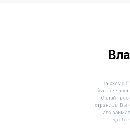
Вла
На схеме П
быстрее всег
Онлайн рас
страницы Вы м
это займё
удобны