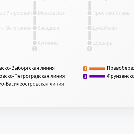
кий проспект
Московская
Проспект Славы
кт Ветеранов
Звёздная
Дунайская
Купчино
Шушары
2
5
вско-Выборгская линия
Правобере
4
овско-Петроградская линия
Фрунзенск
5
ко-Василеостровская линия