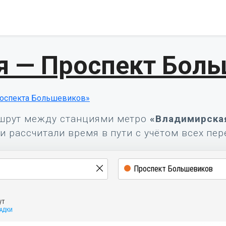
я — Проспект Бол
оспекта Большевиков»
шрут между станциями метро
«Владимирска
и рассчитали время в пути с учётом всех пер
ут
САДКИ