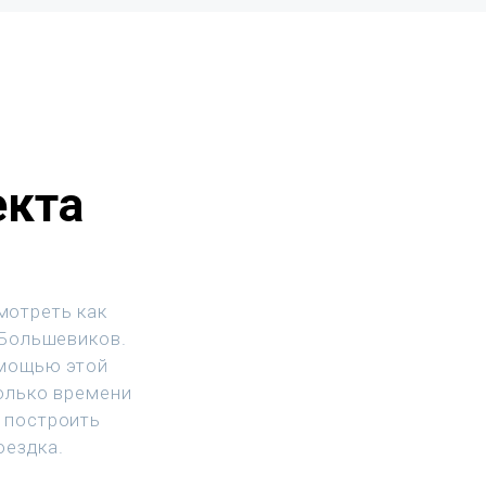
екта
мотреть как
 Большевиков.
омощью этой
колько времени
 построить
оездка.