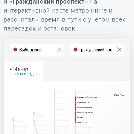
и
«Гражданский проспект»
на
интерактивной карте метро ниже и
рассчитали время в пути с учётом всех
пересадок и остановок.
≈ 14 минут
БЕЗ ПЕРЕСАДОК
2
1
Парнас
Девяткино
Гражданский проспект
Гражданский проспект
Проспект Просвещения
Академическая
Академическая
Озерки
Политехническая
Политехническая
Удельная
Площадь Мужества
Площадь Мужества
5
Комендантский
Пионерская
проспект
Лесная
Лесная
3
Чёрная речка
Беговая
Старая Деревня
Выборгская
Выборгская
Крестовский остров
Новокрестовская
Петроградская
Площадь Ленина
Чкаловская
Приморская
Горьковская
Чернышевская