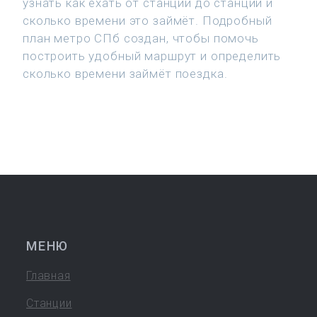
узнать как ехать от станции до станции и
сколько времени это займёт. Подробный
план метро СПб создан, чтобы помочь
построить удобный маршрут и определить
сколько времени займёт поездка.
МЕНЮ
Главная
Станции