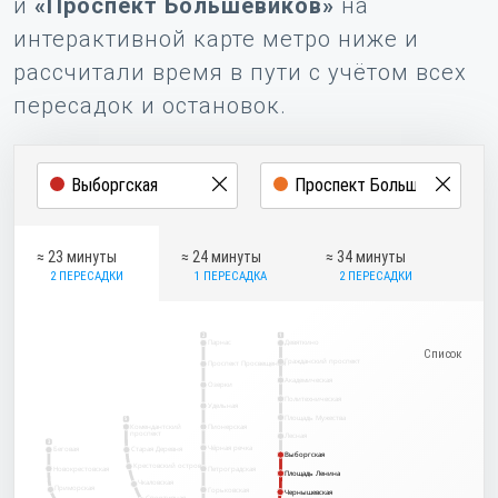
и
«Проспект Большевиков»
на
интерактивной карте метро ниже и
рассчитали время в пути с учётом всех
пересадок и остановок.
≈ 23 минуты
≈ 24 минуты
≈ 34 минуты
2 ПЕРЕСАДКИ
1 ПЕРЕСАДКА
2 ПЕРЕСАДКИ
2
1
Парнас
Девяткино
Гражданский проспект
Проспект Просвещения
Академическая
Озерки
Политехническая
Удельная
Площадь Мужества
5
Комендантский
Пионерская
проспект
Лесная
3
Чёрная речка
Беговая
Старая Деревня
Выборгская
Выборгская
Крестовский остров
Новокрестовская
Петроградская
Площадь Ленина
Площадь Ленина
Чкаловская
Приморская
Горьковская
Чернышевская
Чернышевская