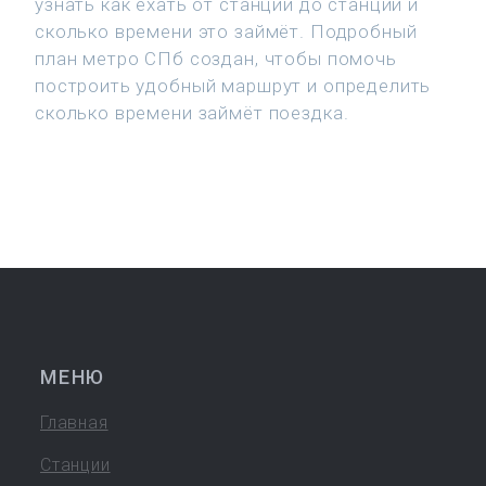
узнать как ехать от станции до станции и
сколько времени это займёт. Подробный
план метро СПб создан, чтобы помочь
построить удобный маршрут и определить
сколько времени займёт поездка.
МЕНЮ
Главная
Станции