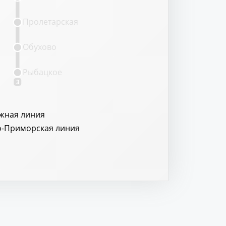
Пролетарская
Обухово
Рыбацкое
3
жная линия
о-Приморская линия