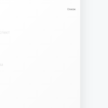
спект
ва