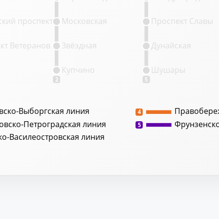
кий проспект
Московская
Проспект Славы
кт Ветеранов
Звёздная
Дунайская
Купчино
Шушары
2
5
вско-Выборгская линия
Правобере
4
овско-Петроградская линия
Фрунзенск
5
ко-Василеостровская линия