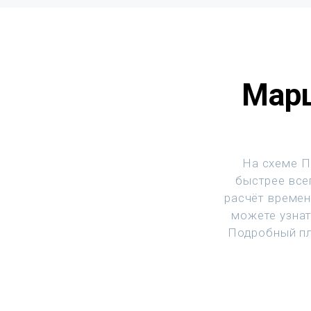
Марш
На схеме П
быстрее все
расчёт времен
можете узнат
Подробный пл