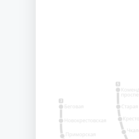
5
Коменд
проспе
3
Беговая
Старая
Крест
Новокрестовская
Чкал
Приморская