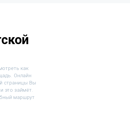
гской
мотреть как
щадь. Онлайн
ой страницы Вы
и это займёт.
обный маршрут