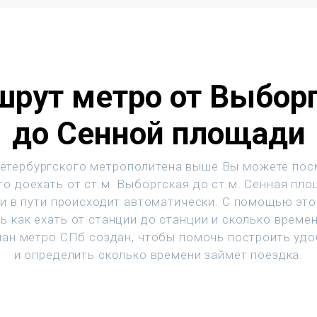
рут метро от Выбор
до Сенной площади
етербургского метрополитена выше Вы можете пос
го доехать от ст.м. Выборгская до ст.м. Сенная пло
и в пути происходит автоматически. С помощью эт
ь как ехать от станции до станции и сколько времен
ан метро СПб создан, чтобы помочь построить уд
и определить сколько времени займёт поездка.