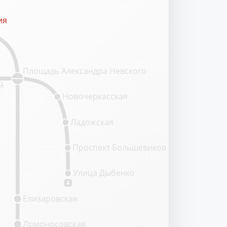
ия
ия
Площадь Александра Невского
й
т
Новочеркасская
Ладожская
Проспект Большевиков
Улица Дыбенко
4
Елизаровская
Ломоносовская