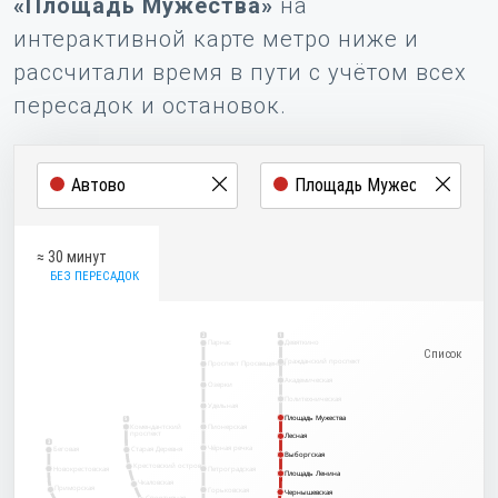
«Площадь Мужества»
на
интерактивной карте метро ниже и
рассчитали время в пути с учётом всех
пересадок и остановок.
≈ 30 минут
БЕЗ ПЕРЕСАДОК
2
1
Парнас
Девяткино
Гражданский проспект
Проспект Просвещения
Академическая
Озерки
Политехническая
Удельная
Площадь Мужества
Площадь Мужества
5
Комендантский
Пионерская
проспект
Лесная
Лесная
3
Чёрная речка
Беговая
Старая Деревня
Выборгская
Выборгская
Крестовский остров
Новокрестовская
Петроградская
Площадь Ленина
Площадь Ленина
Чкаловская
Приморская
Горьковская
Чернышевская
Чернышевская