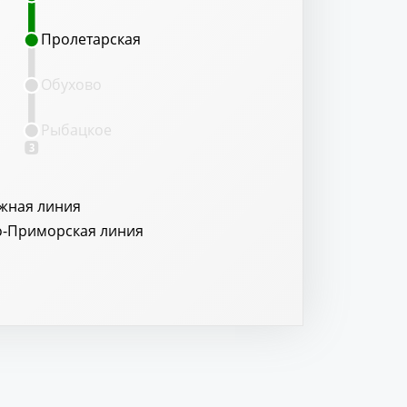
Пролетарская
Пролетарская
Обухово
Рыбацкое
3
жная линия
о-Приморская линия