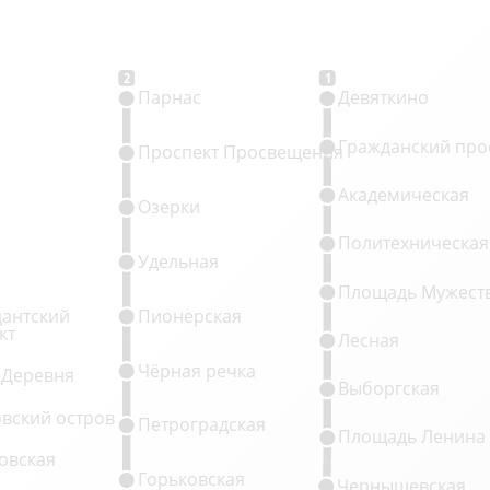
2
1
Парнас
Девяткино
Гражданский про
Проспект Просвещения
Академическая
Озерки
Политехническая
Удельная
Площадь Мужест
антский
Пионерская
кт
Лесная
Чёрная речка
 Деревня
Выборгская
овский остров
Петроградская
Площадь Ленина
овская
Горьковская
Чернышевская