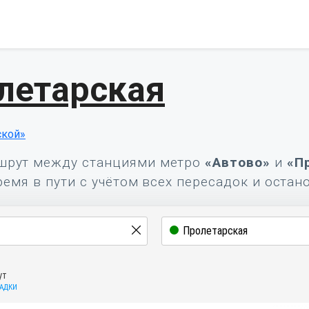
летарская
ской»
шрут между станциями метро
«Автово»
и
«П
ремя в пути с учётом всех пересадок и остан
ут
САДКИ