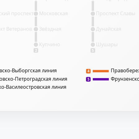
кий проспект
Московская
Проспект Славы
кт Ветеранов
Звёздная
Дунайская
Купчино
Шушары
2
5
вско-Выборгская линия
Правобере
4
овско-Петроградская линия
Фрунзенск
5
ко-Василеостровская линия