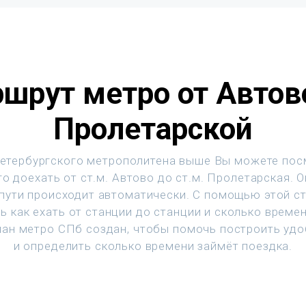
шрут метро от Автов
Пролетарской
етербургского метрополитена выше Вы можете пос
о доехать от ст.м. Автово до ст.м. Пролетарская. 
 пути происходит автоматически. С помощью этой с
ь как ехать от станции до станции и сколько времен
ан метро СПб создан, чтобы помочь построить уд
и определить сколько времени займёт поездка.