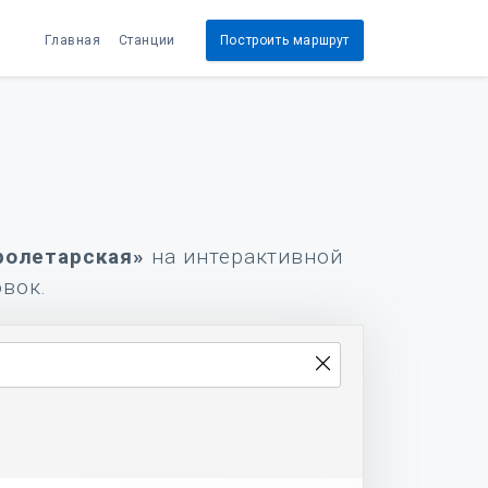
Главная
Станции
Построить маршрут
ролетарская»
на интерактивной
овок.