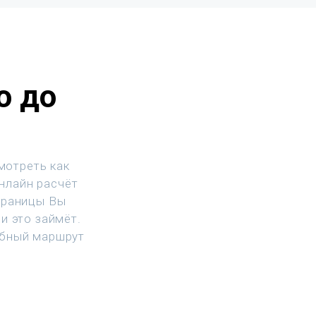
о до
мотреть как
Онлайн расчёт
траницы Вы
и это займёт.
обный маршрут