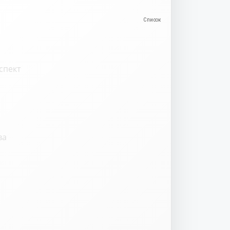
спект
ва