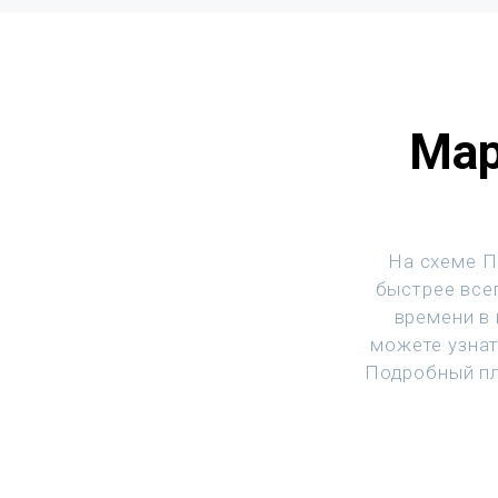
Мар
На схеме П
быстрее всег
времени в
можете узнат
Подробный пл