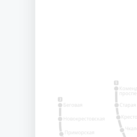
5
Коменд
проспе
3
Беговая
Старая
Крест
Новокрестовская
Чкал
Приморская