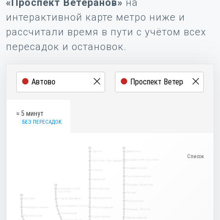
«Проспект Ветеранов»
на
интерактивной карте метро ниже и
рассчитали время в пути с учётом всех
пересадок и остановок.
≈ 5 минут
БЕЗ ПЕРЕСАДОК
2
1
Парнас
Девяткино
Гражданский проспект
Проспект Просвещения
Академическая
Озерки
Политехническая
Удельная
Площадь Мужества
5
Комендантский
Пионерская
проспект
Лесная
3
Чёрная речка
Беговая
Старая Деревня
Выборгская
Крестовский остров
Новокрестовская
Петроградская
Площадь Ленина
Чкаловская
Приморская
Горьковская
Чернышевская