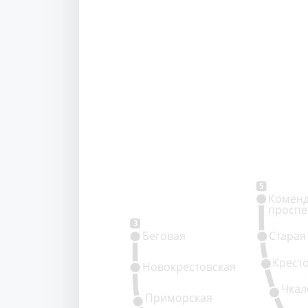
5
Коменд
проспе
3
Беговая
Старая
Крест
Новокрестовская
Чкал
Приморская