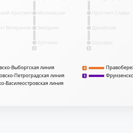
кий проспект
Московская
Проспект Славы
кт Ветеранов
Звёздная
Дунайская
Купчино
Шушары
2
5
вско-Выборгская линия
Правобере
4
овско-Петроградская линия
Фрунзенск
5
ко-Василеостровская линия