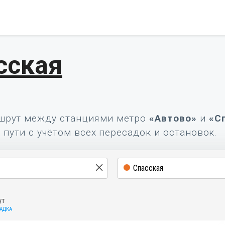
сская
шрут между станциями метро
«Автово»
и
«С
 пути с учётом всех пересадок и остановок.
ут
САДКА