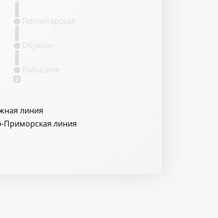
Пролетарская
Обухово
Рыбацкое
3
жная линия
о-Приморская линия