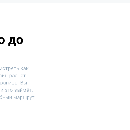
о до
мотреть как
лайн расчёт
траницы Вы
и это займёт.
обный маршрут