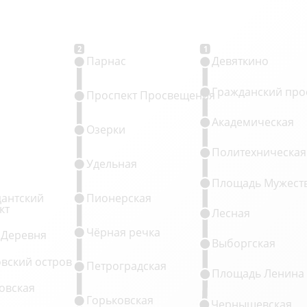
2
1
Парнас
Девяткино
Гражданский про
Проспект Просвещения
Академическая
Озерки
Политехническая
Удельная
Площадь Мужест
антский
Пионерская
кт
Лесная
Чёрная речка
 Деревня
Выборгская
овский остров
Петроградская
Площадь Ленина
овская
Горьковская
Чернышевская