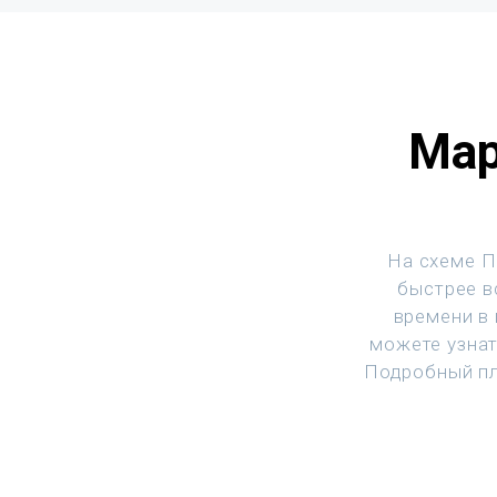
Мар
На схеме П
быстрее вс
времени в
можете узнат
Подробный пл