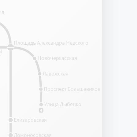
ия
Площадь Александра Невского
й
т
Новочеркасская
Ладожская
Проспект Большевиков
Улица Дыбенко
4
Елизаровская
Ломоносовская