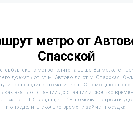
шрут метро от Автов
Спасской
етербургского метрополитена выше Вы можете пос
его доехать от ст.м. Автово до ст.м. Спасская. Он
 пути происходит автоматически. С помощью этой с
ь как ехать от станции до станции и сколько времен
ан метро СПб создан, чтобы помочь построить уд
и определить сколько времени займёт поездка.