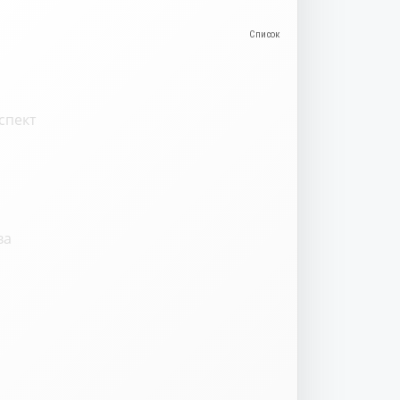
спект
ва