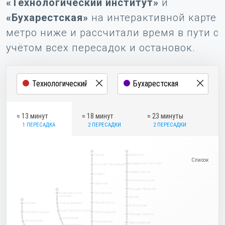
«Технологический институт»
и
«Бухарестская»
на интерактивной карте
метро ниже и рассчитали время в пути с
учётом всех пересадок и остановок.
≈ 13 минут
≈ 18 минут
≈ 23 минуты
1 ПЕРЕСАДКА
2 ПЕРЕСАДКИ
2 ПЕРЕСАДКИ
2
1
Парнас
Девяткино
Гражданский проспект
Проспект Просвещения
Академическая
Озерки
Политехническая
Удельная
Площадь Мужества
5
Комендантский
Пионерская
проспект
Лесная
3
Чёрная речка
Беговая
Старая Деревня
Выборгская
Крестовский остров
Новокрестовская
Петроградская
Площадь Ленина
Чкаловская
Приморская
Горьковская
Чернышевская